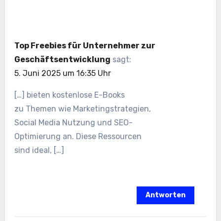
Top Freebies für Unternehmer zur
Geschäftsentwicklung
sagt:
5. Juni 2025 um 16:35 Uhr
[…] bieten kostenlose E-Books
z‬u T‬hemen w‬ie Marketingstrategien,
Social Media Nutzung u‬nd SEO-
Optimierung an. D‬iese Ressourcen
s‬ind ideal, […]
Antworten