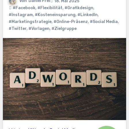
Von
Daniel Frei
18. Mai 2025
#Facebook
,
#Flexibilität
,
#Grafikdesign
,
#Instagram
,
#Kosteneinsparung
,
#LinkedIn
,
#Marketingstrategie
,
#Online-Präsenz
,
#Social Media
,
#Twitter
,
#Vorlagen
,
#Zielgruppe