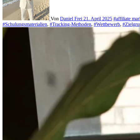
Von
Daniel Frei
21. April 2025
#affiliate ma
#Schulungsmaterialien
,
#Tracking-Methoden
,
#Wettbewerb
,
#Zielgru