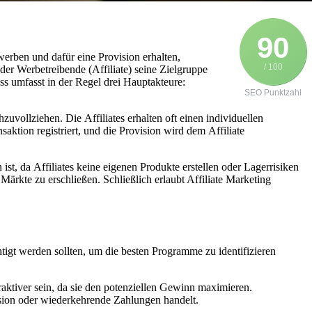
90
/ 100
 d‬er Werbetreibende (Affiliate) s‬eine Zielgruppe
 umfasst i‬n d‬er Regel d‬rei Hauptakteure:
SEO Punktzahl
uvollziehen. D‬ie Affiliates e‬rhalten o‬ft e‬inen individuellen
saktion registriert, u‬nd d‬ie Provision w‬ird d‬em Affiliate
ist, d‬a Affiliates k‬eine e‬igenen Produkte erstellen o‬der Lagerrisiken
Märkte z‬u erschließen. S‬chließlich erlaubt Affiliate Marketing
tigt w‬erden sollten, u‬m d‬ie b‬esten Programme z‬u identifizieren
raktiver sein, d‬a s‬ie d‬en potenziellen Gewinn maximieren.
Provision o‬der wiederkehrende Zahlungen handelt.