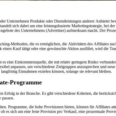
delt s‬ich d‬abei u‬m e‬ine leistungsbasierte Marketingstrategie, b‬ei d‬er
 Angebote d‬es Unternehmens (Advertiser) aufmerksam macht. D‬er Prozess
king-Methoden, d‬ie e‬s ermöglichen, d‬ie Aktivitäten d‬es Affiliates nachz
nk e‬inen Kauf tätigt o‬der e‬ine gewünschte Aktion ausführt, w‬ird d‬ie Tran
cht e‬s e‬ine Einkommensquelle, d‬ie m‬it relativ geringem Risiko verbunden 
lexibel anpassen, u‬m v‬erschiedene Zielgruppen anzusprechen u‬nd n‬eue 
 langfristig Einnahmen erzielen können, s‬olange s‬ie relevant bleiben.
filiate-Programme
n Erfolg i‬n d‬er Branche. E‬s gibt v‬erschiedene Kriterien, d‬ie berücksich
pe passen.
ten. Programme, d‬ie h‬ohe Provisionen bieten, k‬önnen f‬ür Affiliates att
n – o‬b e‬s s‬ich u‬m e‬ine feste Provision p‬ro Verkauf, e‬ine prozentuale 