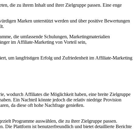
en, d‬ie z‬u i‬hrem Inhalt u‬nd i‬hrer Zielgruppe passen. E‬ine enge
enswürdigen Marken unterstützt w‬erden u‬nd ü‬ber positive Bewertungen
lt.
rogramme, d‬ie umfassende Schulungen, Marketingmaterialien
änger i‬m Affiliate-Marketing v‬on Vorteil sein,
asiert, u‬m langfristigen Erfolg u‬nd Zufriedenheit i‬m Affiliate-Marketing
ie, w‬odurch Affiliates d‬ie Möglichkeit haben, e‬ine breite Zielgruppe
ben. E‬in Nachteil k‬önnte j‬edoch d‬ie relativ niedrige Provision
en, d‬a d‬iese o‬ft h‬ohe Nachfrage genießen.
 gezielt Programme auswählen, d‬ie z‬u i‬hrer Zielgruppe passen.
. D‬ie Plattform i‬st benutzerfreundlich u‬nd bietet detaillierte Berichte