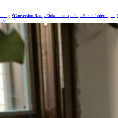
rketing
,
#Conversion-Rate
,
#Einkommensquelle
,
#Herausforderungen
,
ppe