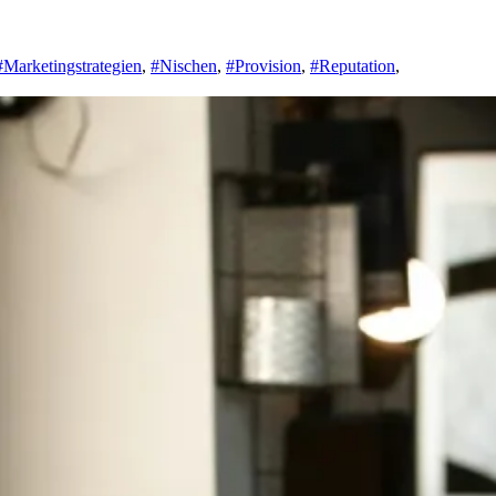
#Marketingstrategien
,
#Nischen
,
#Provision
,
#Reputation
,