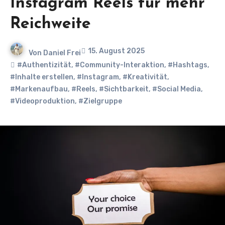
Instagram Reels für mehr
Reichweite
15. August 2025
Von
Daniel Frei
#Authentizität
,
#Community-Interaktion
,
#Hashtags
,
#Inhalte erstellen
,
#Instagram
,
#Kreativität
,
#Markenaufbau
,
#Reels
,
#Sichtbarkeit
,
#Social Media
,
#Videoproduktion
,
#Zielgruppe