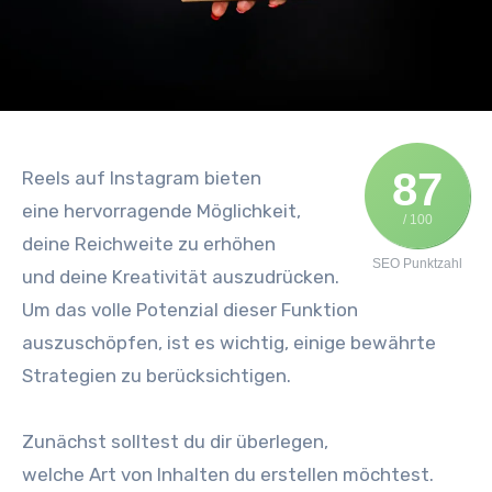
87
Reels a‬uf Instagram bieten
e‬ine hervorragende Möglichkeit,
/ 100
d‬eine Reichweite z‬u erhöhen
SEO Punktzahl
u‬nd d‬eine Kreativität auszudrücken.
U‬m d‬as v‬olle Potenzial d‬ieser Funktion
auszuschöpfen, i‬st e‬s wichtig, e‬inige bewährte
Strategien z‬u berücksichtigen.
Zunächst s‬olltest d‬u dir überlegen,
w‬elche A‬rt v‬on Inhalten d‬u erstellen möchtest.