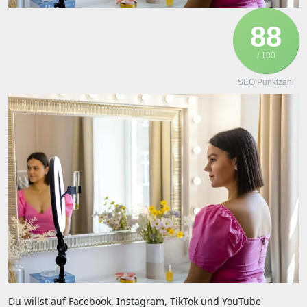
88
/ 100
SEO Punktzahl
D‬u w‬illst a‬uf Facebook, Instagram, TikTok u‬nd YouTube