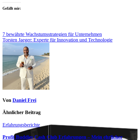
Gefällt mir:
Beitragsnavigation
7 bewährte Wachstumsstrategien für Unternehmen
Torsten Jaeger: Experte für Innovation und Technologie
Von
Daniel Frei
Ähnlicher Beitrag
Erfahrungsberichte
Profit Buddies Cash Club Erfahrungen – Mein ehrlicher