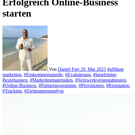
Erfolgreich Online-Business
starten
Von
Daniel Frei
29. Mai 2025
#affiliate
marketing
,
#Einkommensquelle
,
#Evaluierung
,
#langfristige
Beziehungen
,
#Marketingmaterialien
,
#Netzwerkveranstaltungen
,
#Online-Business
,
#Partnerprogramme
,
#Provisionen
,
#Reputation
,
#Tracking
,
#Zielgruppenanalyse