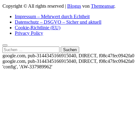
Copyright © All rights reserved
|
Blogus
von
Themeansar
.
Impressum – Mehrwert durch Echtheit
Datenschutz – DSGVO – Sicher und aktuell
Cookie-Richtlinie (EU)
Privacy Policy
Suchen
nach:
google.com, pub-3144345166915040, DIRECT, f08c47fec0942fa0
google.com, pub-3144345166915040, DIRECT, f08c47fec0942fa0
'config', 'AW-337989962'