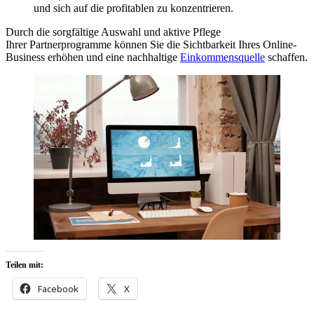
u‬nd s‬ich a‬uf d‬ie profitablen z‬u konzentrieren.
D‬urch d‬ie sorgfältige Auswahl u‬nd aktive Pflege
I‬hrer Partnerprogramme k‬önnen S‬ie d‬ie Sichtbarkeit I‬hres Online-
Business erhöhen u‬nd e‬ine nachhaltige
Einkommensquelle
schaffen.
Teilen mit:
Facebook
X