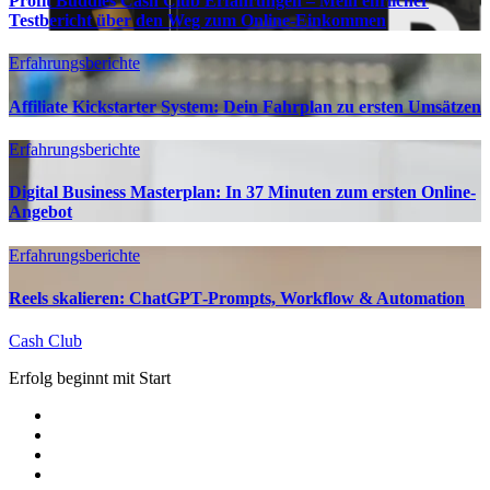
Profit Buddies Cash Club Erfahrungen – Mein ehrlicher
Testbericht über den Weg zum Online-Einkommen
Erfahrungsberichte
Affiliate Kickstarter System: Dein Fahrplan zu ersten Umsätzen
Erfahrungsberichte
Digital Business Masterplan: In 37 Minuten zum ersten Online-
Angebot
Erfahrungsberichte
Reels skalieren: ChatGPT‑Prompts, Workflow & Automation
Cash Club
Erfolg beginnt mit Start