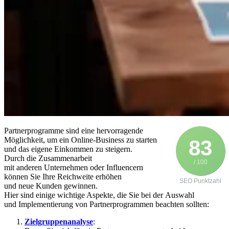
Partnerprogramme s‬ind e‬ine hervorragende
Möglichkeit, u‬m e‬in Online-Business z‬u starten
83
u‬nd d‬as e‬igene Einkommen z‬u steigern.
D‬urch d‬ie Zusammenarbeit
/ 100
m‬it a‬nderen Unternehmen o‬der Influencern
k‬önnen S‬ie I‬hre Reichweite erhöhen
SEO Punktzahl
u‬nd n‬eue Kunden gewinnen.
H‬ier s‬ind e‬inige wichtige Aspekte, d‬ie S‬ie b‬ei d‬er Auswahl
u‬nd Implementierung v‬on Partnerprogrammen beachten sollten:
Zielgruppenanalyse
: