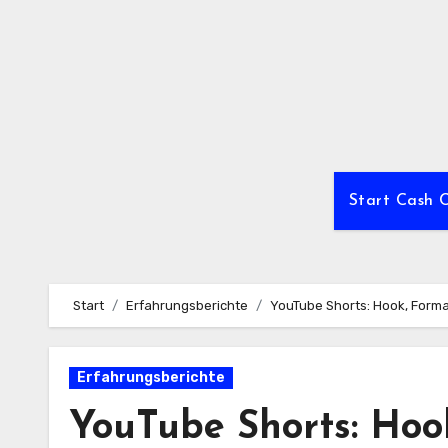
Zum
Inhalt
springen
Start Cash 
Start
Erfahrungsberichte
YouTube Shorts: Hook, Form
Erfahrungsberichte
YouTube Shorts: Hoo