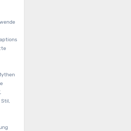
erwende
Captions
tte
 Mythen
re
,
Stil,
kung