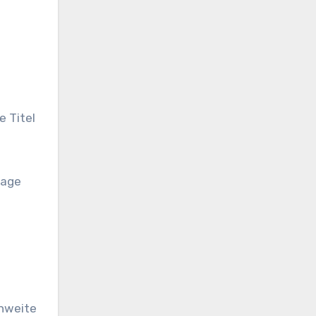
e Titel
Page
chweite