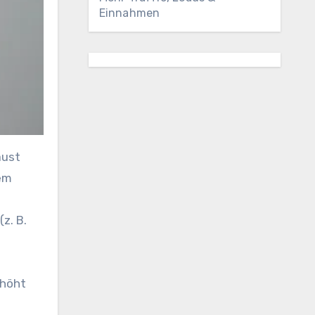
Einnahmen
rem
(z. B.
rhöht