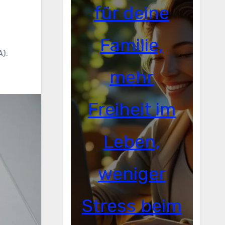
für deine
Familie,
A)
,
mehr
Freiheit im
Leben,
weniger
Stress beim