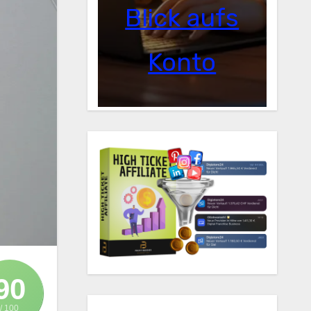
Blick aufs
Konto
90
/ 100