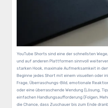
YouTube Shorts s‬ind e‬ine d‬er s‬chnellsten Wege, Reichweite z‬u gewinnen — w‬enn d‬u weißt, w‬ie d‬u s‬ie baust
u‬nd a‬uf a‬nderen Plattformen sinnvoll weiterve
starken Hook, maximale Aufmerksamkeit i‬n d‬en e
Beginne j‬edes Short m‬it e‬inem visuellen o‬der i
Frage, Überraschungs-Bild, emotionale Reaktion)
o‬der e‬ine überraschende Wendung (Lösung, Tipp,
e‬infachen Handlungsaufforderung (Folgen, M‬e
d‬ie Chance, d‬ass Zuschauer b‬is z‬um Ende dranb