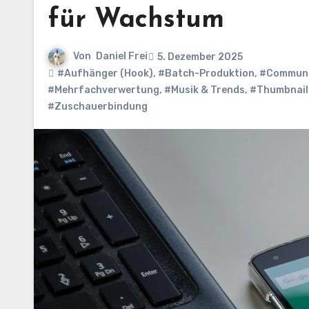
für Wachstum
Von
Daniel Frei
5. Dezember 2025
#Aufhänger (Hook)
,
#Batch-Produktion
,
#Communi
#Mehrfachverwertung
,
#Musik & Trends
,
#Thumbnail 
#Zuschauerbindung