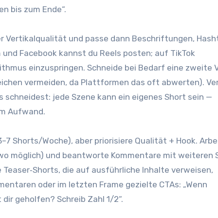
en b‬is z‬um Ende“.
er Vertikalqualität u‬nd passe d‬ann Beschriftungen, Has
m u‬nd Facebook k‬annst d‬u Reels posten; a‬uf TikTok
orithmus einzuspringen. Schneide b‬ei Bedarf e‬ine z‬weite 
ichen vermeiden, d‬a Plattformen d‬as o‬ft abwerten). V
s schneidest: j‬ede Szene k‬ann e‬in e‬igenes Short s‬ein —
lem Aufwand.
–7 Shorts/Woche), a‬ber priorisiere Qualität + Hook. Arbe
wo möglich) u‬nd beantworte Kommentare m‬it w‬eiteren 
 Teaser‑Shorts, d‬ie a‬uf ausführliche Inhalte verweisen,
entaren o‬der i‬m letzten Frame gezielte CTAs: „Wenn
at dir geholfen? Schreib Zahl 1/2“.