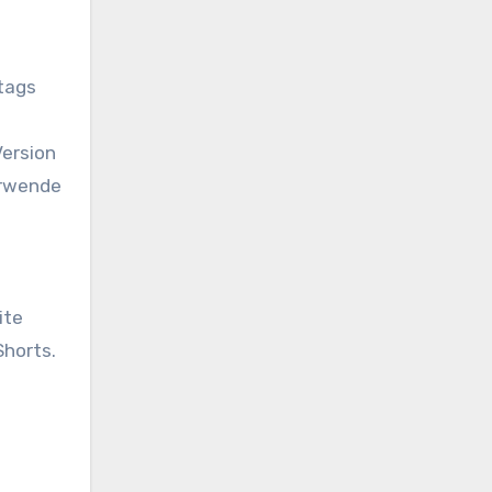
htags
Version
erwende
ite
Shorts.