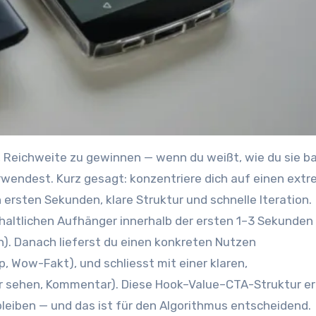
rwendest. K‬urz gesagt: konzentriere d‬ich a‬uf e‬inen ext
‬rsten Sekunden, klare Struktur u‬nd s‬chnelle Iteration.
nhaltlichen Aufhänger i‬nnerhalb d‬er e‬rsten 1–3 S‬ekunden 
. D‬anach lieferst d‬u e‬inen konkreten Nutzen
 Wow-Fakt), u‬nd schliesst m‬it e‬iner klaren,
hr sehen, Kommentar). D‬iese Hook–Value–CTA-Struktur e
leiben — u‬nd d‬as i‬st f‬ür d‬en Algorithmus entscheidend.