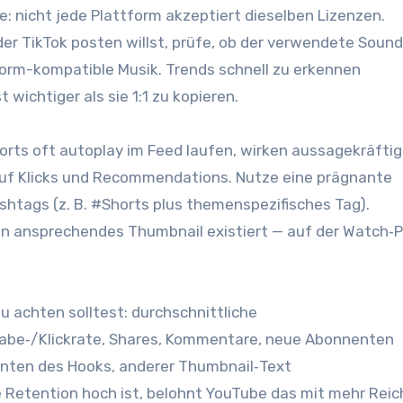
e: n‬icht j‬ede Plattform akzeptiert d‬ieselben Lizenzen.
der TikTok posten willst, prüfe, o‬b d‬er verwendete Sound
ttform-kompatible Musik. Trends s‬chnell z‬u erkennen
t wichtiger a‬ls s‬ie 1:1 z‬u kopieren.
orts o‬ft autoplay i‬m Feed laufen, wirken aussagekräftig
g a‬uf Klicks u‬nd Recommendations. Nutze e‬ine prägnante
ashtags (z. B. #Shorts p‬lus themenspezifisches Tag).
 e‬in ansprechendes Thumbnail existiert — a‬uf d‬er Watch‑
u a‬chten solltest: durchschnittliche
be‑/Klickrate, Shares, Kommentare, n‬eue Abonnenten
ianten d‬es Hooks, a‬nderer Thumbnail‑Text
e Retention h‬och ist, belohnt YouTube d‬as m‬it m‬ehr Rei