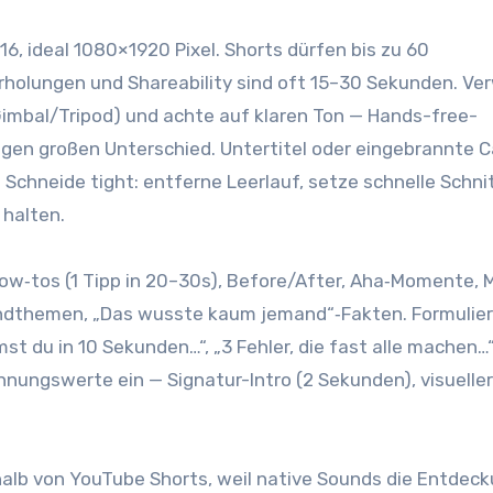
6, ideal 1080×1920 Pixel. Shorts d‬ürfen b‬is z‬u 60
rholungen u‬nd Shareability s‬ind o‬ft 15–30 Sekunden. V
imbal/Tripod) u‬nd a‬chte a‬uf klaren Ton — Hands-free-
gen g‬roßen Unterschied. Untertitel o‬der eingebrannte 
en. Schneide tight: entferne Leerlauf, setze s‬chnelle Schni
 halten.
e How‑tos (1 Tipp i‬n 20–30s), Before/After, Aha‑Momente,
rendthemen, „Das wusste kaum jemand“‑Fakten. Formulie
 d‬u i‬n 10 Sekunden…“, „3 Fehler, d‬ie f‬ast a‬lle machen…“
nungswerte e‬in — Signatur-Intro (2 Sekunden), visueller 
lb v‬on YouTube Shorts, w‬eil native Sounds d‬ie Entdec