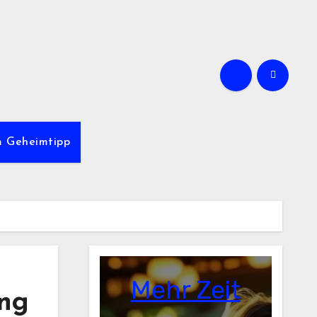
m Geheimtipp
Mehr Zeit
ing