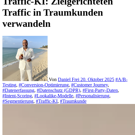
Traffic-KI: Zielgerichteten
Traffic in Traumkunden
verwandeln
Von
Daniel Frei
20. Oktober 2025
#A/B-
Testing
,
#Conversion-Optimierung
,
#Customer Journey
,
#Datenerfassung
,
#Datenschutz (GDPR)
,
#First-Party-Daten
,
#Intent-Scoring
,
#Lookalike-Modelle
,
#Personalisierung
,
#Segmentierung
,
#Traffic-KI
,
#Traumkunde