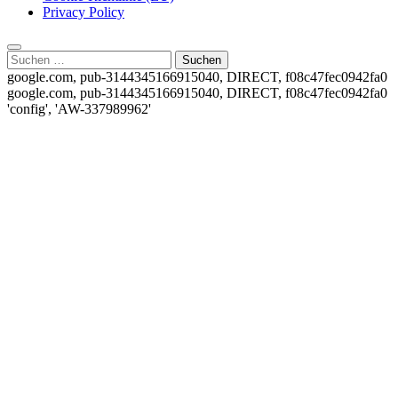
Privacy Policy
Suchen
nach:
google.com, pub-3144345166915040, DIRECT, f08c47fec0942fa0
google.com, pub-3144345166915040, DIRECT, f08c47fec0942fa0
'config', 'AW-337989962'