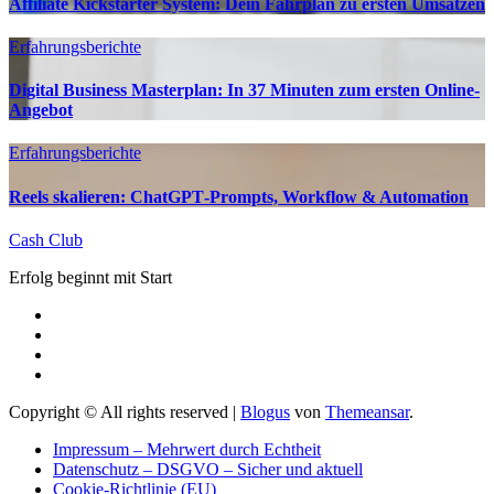
Affiliate Kickstarter System: Dein Fahrplan zu ersten Umsätzen
Erfahrungsberichte
Digital Business Masterplan: In 37 Minuten zum ersten Online-
Angebot
Erfahrungsberichte
Reels skalieren: ChatGPT‑Prompts, Workflow & Automation
Cash Club
Erfolg beginnt mit Start
Copyright © All rights reserved
|
Blogus
von
Themeansar
.
Impressum – Mehrwert durch Echtheit
Datenschutz – DSGVO – Sicher und aktuell
Cookie-Richtlinie (EU)