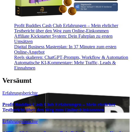
Profit Buddies Cash Club Erfahrungen – Mein ehrlicher
Testbericht über den Weg zum Online-Einkommen
Affiliate Kickstarter System: Dein Fahrplan zu ersten
Umsätzen
Digital Business Masterplan: In 37 Minuten zum ersten
Online-Angebot
Reels skalieren: ChatGPT‑Prompts, Workflow & Automation
Automatische KI‑Kommentare: Mehr Traffic, Leads &
Einnahmen
Versäumt
Erfahrungsberichte
Profit Buddies Cash Club Erfahrungen – Mein ehrlicher
Testbericht über den Weg zum Online-Einkommen
Erfahrungsberichte