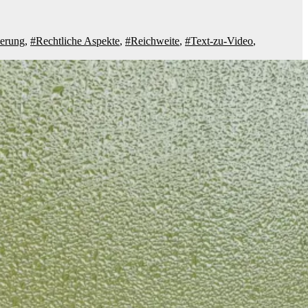
ierung
,
#Rechtliche Aspekte
,
#Reichweite
,
#Text-zu-Video
,