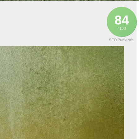
84
/ 100
SEO Punktzahl