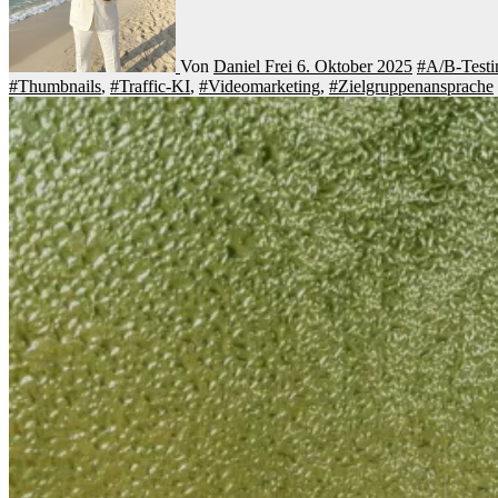
Von
Daniel Frei
6. Oktober 2025
#A/B-Testi
#Thumbnails
,
#Traffic-KI
,
#Videomarketing
,
#Zielgruppenansprache