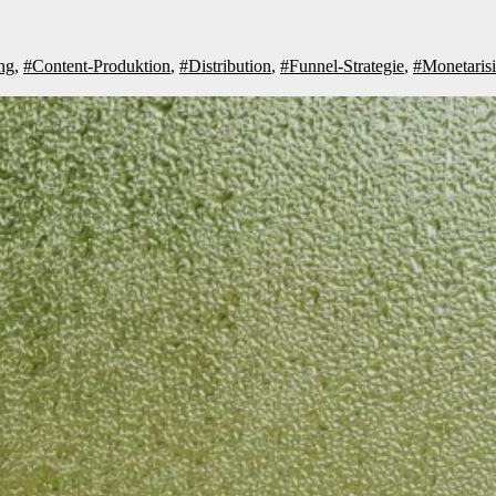
ng
,
#Content-Produktion
,
#Distribution
,
#Funnel-Strategie
,
#Monetaris