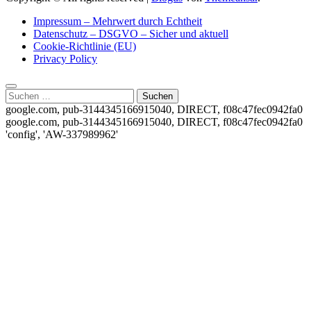
Impressum – Mehrwert durch Echtheit
Datenschutz – DSGVO – Sicher und aktuell
Cookie-Richtlinie (EU)
Privacy Policy
Suchen
nach:
google.com, pub-3144345166915040, DIRECT, f08c47fec0942fa0
google.com, pub-3144345166915040, DIRECT, f08c47fec0942fa0
'config', 'AW-337989962'