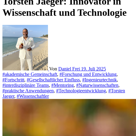
Torsten Jaeger: Innovator in
Wissenschaft und Technologie
Von
Daniel Frei
19. Juli 2025
#akademische Gemeinschaft
,
#Forschung und Entwicklung
,
#Fortschritt
,
#Gesellschaftlicher Einfluss
,
#Ingenieurtechnik
,
#interdisziplinäre Teams
,
#Mentoring
,
#Naturwissenschaften
,
#praktische Anwendungen
,
#Technologieentwicklung
,
#Torsten
Jaeger
,
#Wissenschaftler