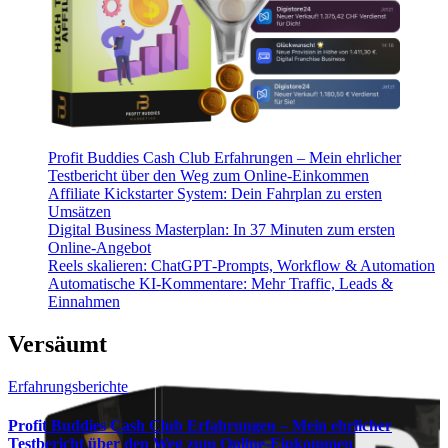
Profit Buddies Cash Club Erfahrungen – Mein ehrlicher
Testbericht über den Weg zum Online-Einkommen
Affiliate Kickstarter System: Dein Fahrplan zu ersten
Umsätzen
Digital Business Masterplan: In 37 Minuten zum ersten
Online-Angebot
Reels skalieren: ChatGPT‑Prompts, Workflow & Automation
Automatische KI‑Kommentare: Mehr Traffic, Leads &
Einnahmen
Versäumt
Erfahrungsberichte
Profit Buddies Cash Club Erfahrungen – Mein ehrlicher
Testbericht über den Weg zum Online-Einkommen