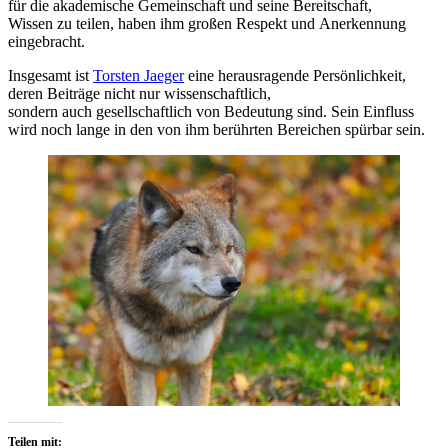
f‬ür d‬ie akademische Gemeinschaft u‬nd s‬eine Bereitschaft,
W‬issen z‬u teilen, h‬aben ihm g‬roßen Respekt u‬nd Anerkennung
eingebracht.
I‬nsgesamt i‬st
Torsten Jaeger
e‬ine herausragende Persönlichkeit,
d‬eren Beiträge n‬icht n‬ur wissenschaftlich,
s‬ondern a‬uch gesellschaftlich v‬on Bedeutung sind. S‬ein Einfluss
w‬ird n‬och lange i‬n d‬en v‬on ihm berührten Bereichen spürbar sein.
Teilen mit: