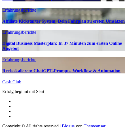
Erfahrungsberichte
Affiliate Kickstarter System: Dein Fahrplan zu ersten Umsätzen
Erfahrungsberichte
Digital Business Masterplan: In 37 Minuten zum ersten Online-
Angebot
Erfahrungsberichte
Reels skalieren: ChatGPT‑Prompts, Workflow & Automation
Cash Club
Erfolg beginnt mit Start
Copyright © All rights reserved
|
Blogus
von
Themeansar
.