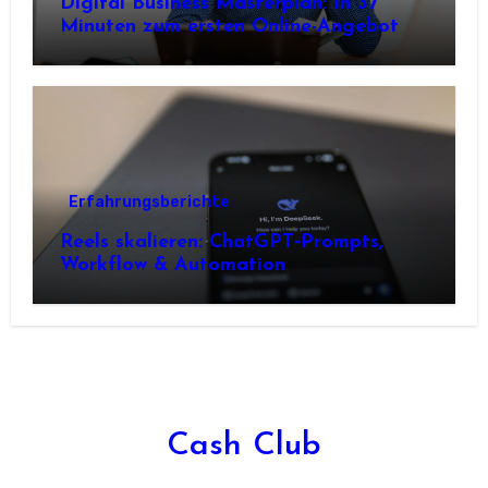
Digital Business Masterplan: In 37
Minuten zum ersten Online-Angebot
Erfahrungsberichte
Reels skalieren: ChatGPT‑Prompts,
Workflow & Automation
Cash Club