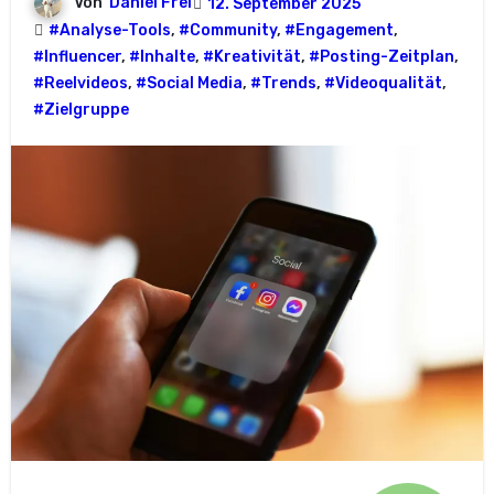
Von
Daniel Frei
12. September 2025
#Analyse-Tools
,
#Community
,
#Engagement
,
#Influencer
,
#Inhalte
,
#Kreativität
,
#Posting-Zeitplan
,
#Reelvideos
,
#Social Media
,
#Trends
,
#Videoqualität
,
#Zielgruppe