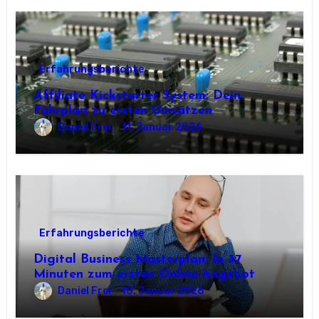
Erfahrungsberichte
Affiliate Kickstarter System: Dein
Fahrplan zu ersten Umsätzen
Daniel Frei
11. Januar 2026
Erfahrungsberichte
Digital Business Masterplan: In 37
Minuten zum ersten Online-Angebot
Daniel Frei
10. Januar 2026