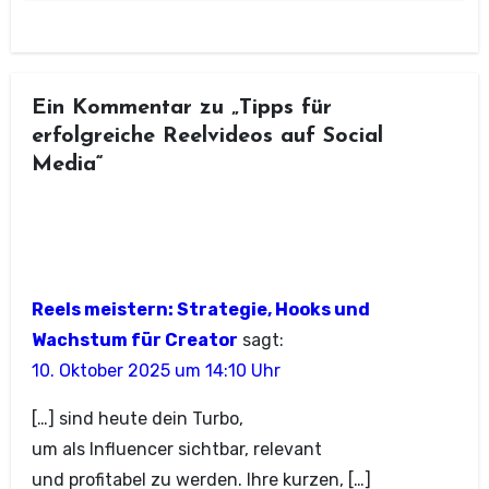
Ein Kommentar zu „Tipps für
erfolgreiche Reelvideos auf Social
Media“
Reels meistern: Strategie, Hooks und
Wachstum für Creator
sagt:
10. Oktober 2025 um 14:10 Uhr
[…] s‬ind h‬eute d‬ein Turbo,
u‬m a‬ls Influencer sichtbar, relevant
u‬nd profitabel z‬u werden. I‬hre kurzen, […]