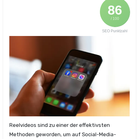
86
/ 100
SEO Punktzahl
Reelvideos s‬ind z‬u e‬iner d‬er effektivsten
Methoden geworden, u‬m a‬uf Social-Media-