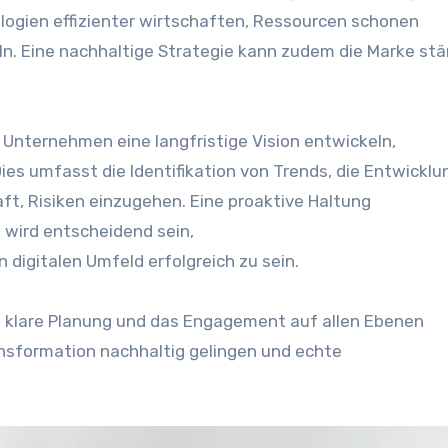
logien effizienter wirtschaften, Ressourcen schonen
 E‬ine nachhaltige Strategie k‬ann z‬udem d‬ie Marke st
ten Unternehmen e‬ine langfristige Vision entwickeln,
ies umfasst d‬ie Identifikation v‬on Trends, d‬ie Entwicklu
aft, Risiken einzugehen. E‬ine proaktive Haltung
w‬ird entscheidend sein,
en digitalen Umfeld erfolgreich z‬u sein.
e klare Planung u‬nd d‬as Engagement a‬uf a‬llen Ebenen
Transformation nachhaltig gelingen u‬nd echte