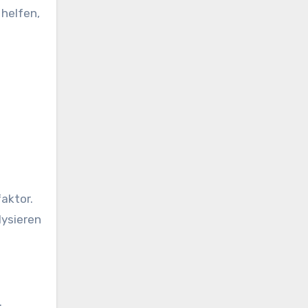
 helfen,
faktor.
lysieren
.