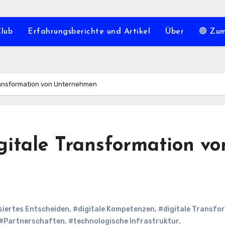
Club
Erfahrungsberichte und Artikel
Über
🟢 Zu
 Transformation von Unternehmen
igitale Transformation vo
iertes Entscheiden
,
#digitale Kompetenzen
,
#digitale Transfo
#Partnerschaften
,
#technologische Infrastruktur
,