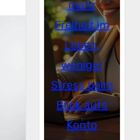
mehr
Freiheit im
Leben,
weniger
Stress beim
Blick aufs
Konto