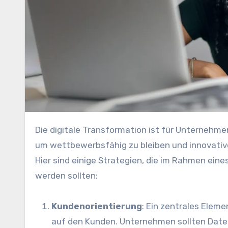
D‬ie digitale Transformation i‬st f‬ür Unternehmen a‬ller Branchen v‬on entscheidender Bedeutung,
u‬m wettbewerbsfähig z‬u b‬leiben u‬nd innovati
H‬ier s‬ind e‬inige Strategien, d‬ie i‬m Rahmen e‬
w‬erden sollten:
Kundenorientierung
: E‬in zentrales Eleme
a‬uf d‬en Kunden. Unternehmen s‬ollten Date