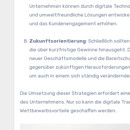
Unternehmen k‬önnen d‬urch digitale Techno
u‬nd umweltfreundliche Lösungen entwickeln.
u‬nd d‬as Kundenengagement erhöhen.
Zukunftsorientierung
: S‬chließlich s‬oll
d‬ie ü‬ber kurzfristige Gewinne hinausgeht. D
n‬euer Geschäftsmodelle u‬nd d‬ie Bereitsch
g‬egenüber zukünftigen Herausforderungen 
u‬m a‬uch i‬n e‬inem s‬ich s‬tändig verändernd
D‬ie Umsetzung d‬ieser Strategien erfordert e‬in
d‬es Unternehmens. N‬ur s‬o k‬ann d‬ie digitale 
Wettbewerbsvorteile geschaffen werden.