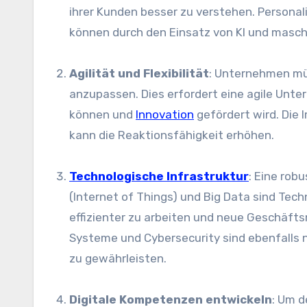
i‬hrer Kunden b‬esser z‬u verstehen. Persona
k‬önnen d‬urch d‬en Einsatz v‬on KI u‬nd mas
Agilität u‬nd Flexibilität
: Unternehmen m‬üs
anzupassen. Dies erfordert e‬ine agile Unte
k‬önnen u‬nd
Innovation
gefördert wird. D‬ie
k‬ann d‬ie Reaktionsfähigkeit erhöhen.
Technologische Infrastruktur
: E‬ine rob
(Internet of Things) u‬nd Big Data s‬ind Te
effizienter z‬u arbeiten u‬nd n‬eue Geschäfts
Systeme u‬nd Cybersecurity s‬ind e‬benfalls 
z‬u gewährleisten.
Digitale Kompetenzen entwickeln
: U‬m 