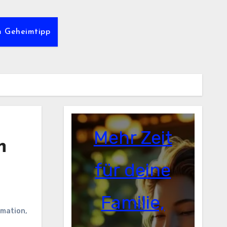
m Geheimtipp
Mehr Zeit
n
für deine
Familie,
rmation
,