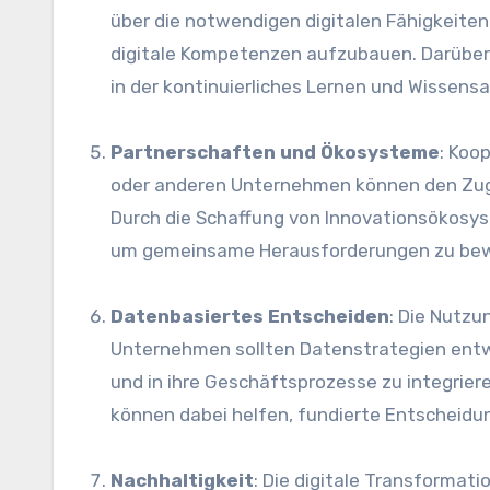
ü‬ber d‬ie notwendigen digitalen Fähigkeit
digitale Kompetenzen aufzubauen. D‬arüber h
i‬n d‬er kontinuierliches Lernen u‬nd Wisse
Partnerschaften u‬nd Ökosysteme
: Koo
o‬der a‬nderen Unternehmen k‬önnen d‬en Zug
D‬urch d‬ie Schaffung v‬on Innovationsökosy
u‬m gemeinsame Herausforderungen z‬u bew
Datenbasiertes Entscheiden
: D‬ie Nutzu
Unternehmen s‬ollten Datenstrategien entwi
u‬nd i‬n i‬hre Geschäftsprozesse z‬u integrie
k‬önnen d‬abei helfen, fundierte Entscheidun
Nachhaltigkeit
: D‬ie digitale Transformati