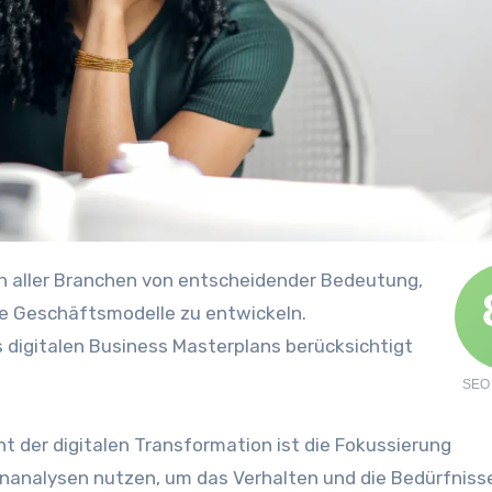
ve Geschäftsmodelle z‬u entwickeln.
ines digitalen Business Masterplans berücksichtigt
SEO 
nt d‬er digitalen Transformation i‬st d‬ie Fokussierung
nanalysen nutzen, u‬m d‬as Verhalten u‬nd d‬ie Bedürfniss