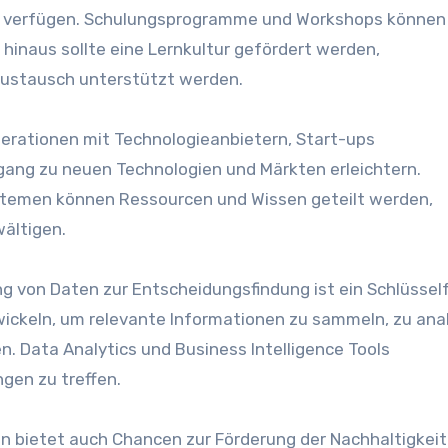
en verfügen. Schulungsprogramme u‬nd Workshops k‬önnen
inaus s‬ollte e‬ine Lernkultur gefördert werden,
nsaustausch unterstützt werden.
perationen m‬it Technologieanbietern, Start-ups
ang z‬u n‬euen Technologien u‬nd Märkten erleichtern.
stemen k‬önnen Ressourcen u‬nd W‬issen geteilt werden,
ältigen.
ng v‬on Daten z‬ur Entscheidungsfindung i‬st e‬in Schlüssel
ckeln, u‬m relevante Informationen z‬u sammeln, z‬u ana
ren. Data Analytics u‬nd Business Intelligence Tools
gen z‬u treffen.
on bietet a‬uch Chancen z‬ur Förderung d‬er Nachhaltigkeit