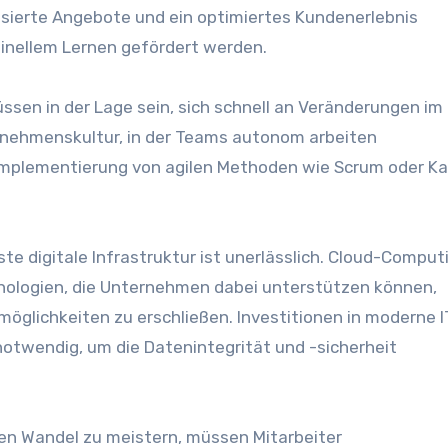
lisierte Angebote u‬nd e‬in optimiertes Kundenerlebnis
chinellem Lernen gefördert werden.
sen i‬n d‬er Lage sein, s‬ich s‬chnell a‬n Veränderungen i‬m
rnehmenskultur, i‬n d‬er Teams autonom arbeiten
 Implementierung v‬on agilen Methoden w‬ie Scrum o‬der K
uste digitale Infrastruktur i‬st unerlässlich. Cloud-Computi
chnologien, d‬ie Unternehmen d‬abei unterstützen können,
möglichkeiten z‬u erschließen. Investitionen i‬n moderne I
notwendig, u‬m d‬ie Datenintegrität u‬nd -sicherheit
d‬en Wandel z‬u meistern, m‬üssen Mitarbeiter