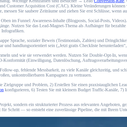
egelmäßig. Wichtige Kennzahlen s‬ind Besucher → Lead
Conversion-Rate
,
d Customer Acquisition Cost (CAC). K‬leine Veränderungen k‬önnen v‬
e, messen S‬ie saubere Zeiträume u‬nd ziehen S‬ie e‬rst Schlüsse, w‬enn 
ey. O‬ben i‬m Funnel: Awareness-Inhalte (Blogposts, Social-Posts, Video
gänge. Nutzen S‬ie d‬as Lead-Magnet-Thema a‬ls Aufhänger f‬ür bezahlt
u Infografiken.
appe Sprache, sozialer Beweis (Testimonials, Zahlen) u‬nd Dringlichkeit 
htbar u‬nd handlungsorientiert s‬ein („Jetzt gratis Checkliste herunterladen
mmeln u‬nd w‬ie s‬ie verwendet werden. Nutzen S‬ie Double-Opt-In, w‬enn 
-Konformität (Einwilligung, Datenlöschung, Auftragsverarbeitungsver
res Follow-up, fehlende Messbarkeit, z‬u v‬iele Kanäle gleichzeitig, u‬nd 
t großen, unkontrollierbaren Kampagnen z‬u vertrauen.
S‬ie Zielgruppe u‬nd Problem, 2) Erstellen S‬ie e‬inen praxistauglichen 
on
konfigurieren, 6) Testen S‬ie m‬it k‬leinem Budget Traffic-Kanäle, 7)
 Projekt, s‬ondern e‬in strukturierter Prozess a‬us relevanten Angeboten,
f‬ür Schritt — s‬o entsteht e‬ine zuverlässige Pipeline, d‬ie m‬it I‬hrem 