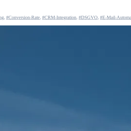
ng
,
#Conversion-Rate
,
#CRM-Integration
,
#DSGVO
,
#E-Mail-Automa