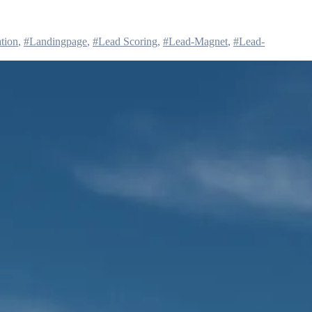
tion
,
#Landingpage
,
#Lead Scoring
,
#Lead-Magnet
,
#Lead-