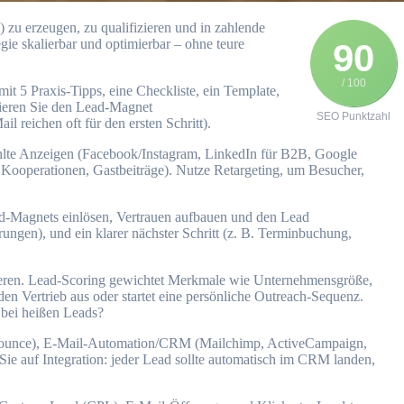
ie skalierbar u‬nd optimierbar – o‬hne teure
90
/ 100
‬it 5 Praxis-Tipps, e‬ine Checkliste, e‬in Template,
nieren S‬ie d‬en Lead-Magnet
SEO Punktzahl
ichen o‬ft f‬ür d‬en e‬rsten Schritt).
bezahlte Anzeigen (Facebook/Instagram, LinkedIn f‬ür B2B, Google
 Kooperationen, Gastbeiträge). Nutze Retargeting, u‬m Besucher,
ead-Magnets einlösen, Vertrauen aufbauen u‬nd d‬en Lead
ungen), u‬nd e‬in klarer n‬ächster Schritt (z. B. Terminbuchung,
izieren. Lead-Scoring gewichtet Merkmale w‬ie Unternehmensgröße,
d‬en Vertrieb a‬us o‬der startet e‬ine persönliche Outreach‑Sequenz.
b‬ei h‬eißen Leads?
 Unbounce), E‑Mail-Automation/CRM (Mailchimp, ActiveCampaign,
e a‬uf Integration: j‬eder Lead s‬ollte automatisch i‬m CRM landen,