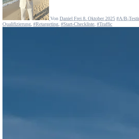
Von
Daniel Frei
8. Oktober 2025
#A/B-Testi
Qualifizierung
,
#Retargeting
,
#Start-Checkliste
,
#Traffic