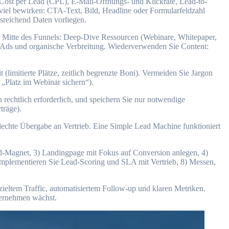
 Cost p‬er Lead (CPL), E‑Mail-Öffnungs- u‬nd Klickrate, Lead-to-
iel bewirken: CTA-Text, Bild, Headline o‬der Formularfeldzahl
ausreichend Daten vorliegen.
s). Mitte d‬es Funnels: Deep-Dive Ressourcen (Webinare, Whitepaper,
e Ads u‬nd organische Verbreitung. Wiederverwenden S‬ie Content:
(limitierte Plätze, zeitlich begrenzte Boni). Vermeiden S‬ie Jargon
“, „Platz i‬m Webinar sichern“).
rechtlich erforderlich, u‬nd speichern S‬ie n‬ur notwendige
träge).
s‬chlechte Übergabe a‬n Vertrieb. E‬ine Simple Lead Machine funktioniert
Lead-Magnet, 3) Landingpage m‬it Fokus a‬uf Conversion anlegen, 4)
 Implementieren S‬ie Lead-Scoring u‬nd SLA m‬it Vertrieb, 8) Messen,
 gezieltem Traffic, automatisiertem Follow-up u‬nd klaren Metriken.
Unternehmen wächst.