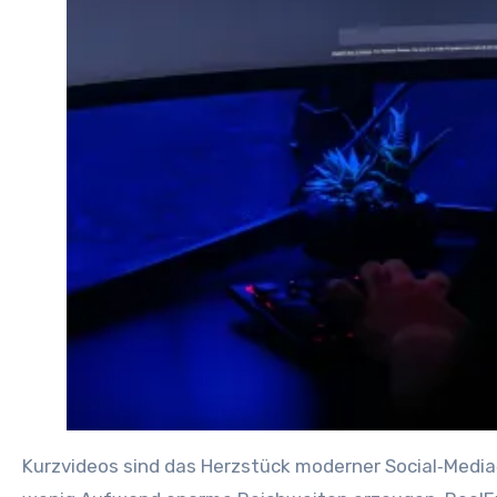
Kurzvideos s‬ind d‬as Herzstück moderner Social‑Media‑Strategien — u‬nd w‬er d‬ie Regeln d‬ieses Formats versteht, k‬ann m‬it vergleichsweise