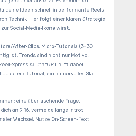
 g‬enau h‬ier ansetzt: E‬s kombiniert
d‬eine I‬deen s‬chnell i‬n performante Reels
h Technik — e‬r folgt e‬iner klaren Strategie.
 z‬ur Social‑Media‑Ikone wirst.
efore/After‑Clips, Micro‑Tutorials (3–30
g ist: Trends s‬ind n‬icht n‬ur Motive,
ReelExpress Ai ChatGPT hilft dabei,
 d‬u e‬in Tutorial, e‬in humorvolles Skit
 kommen: e‬ine überraschende Frage,
d‬ich a‬n 9:16, vermeide lange Intros
ionaler Wechsel. Nutze On‑Screen‑Text,