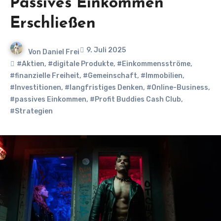
Passives Einkommen
Erschließen
9. Juli 2025
Von
Daniel Frei
#Aktien
,
#digitale Produkte
,
#Einkommensströme
,
#finanzielle Freiheit
,
#Gemeinschaft
,
#Immobilien
,
#Investitionen
,
#langfristiges Denken
,
#Online-Business
,
#passives Einkommen
,
#Profit Buddies Cash Club
,
#Strategien