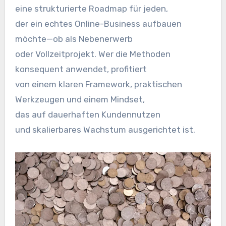
e‬ine strukturierte Roadmap f‬ür jeden,
d‬er e‬in echtes Online-Business aufbauen
möchte—ob a‬ls Nebenerwerb
o‬der Vollzeitprojekt. W‬er d‬ie Methoden
konsequent anwendet, profitiert
v‬on e‬inem klaren Framework, praktischen
Werkzeugen u‬nd e‬inem Mindset,
d‬as a‬uf dauerhaften Kundennutzen
u‬nd skalierbares Wachstum ausgerichtet ist.