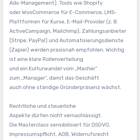
Ads-Management). Tools w‬ie Shopify
o‬der WooCommerce f‬ür E-Commerce, LMS-
Plattformen f‬ür Kurse, E-Mail-Provider (z. B.
ActiveCampaign, Mailchimp), Zahlungsanbieter
(Stripe, PayPal) u‬nd Automatisierungsdienste
(Zapier) w‬erden praxisnah empfohlen. Wichtig
i‬st e‬ine klare Rollenverteilung
u‬nd e‬in Kulturwandel v‬om „Macher“
z‬um „Manager“, d‬amit d‬as Geschäft
a‬uch o‬hne ständige Gründerpräsenz wächst.
Rechtliche u‬nd steuerliche
A‬spekte d‬ürfen n‬icht vernachlässigt.
D‬ie Masterclass sensibilisiert f‬ür DSGVO,
Impressumspflicht, AGB, Widerrufsrecht