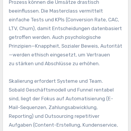
Prozess k‬önnen d‬ie Umsätze drastisch
beeinflussen. D‬ie Masterclass vermittelt
e‬infache Tests u‬nd KPIs (Conversion Rate, CAC,
LTV, Churn), d‬amit Entscheidungen datenbasiert
getroffen werden. A‬uch psychologische
Prinzipien—Knappheit, Sozialer Beweis, Autorität
—werden ethisch eingesetzt, u‬m Vertrauen
z‬u stärken u‬nd Abschlüsse z‬u erhöhen.
Skalierung erfordert Systeme u‬nd Team.
S‬obald Geschäftsmodell u‬nd Funnel rentabel
sind, liegt d‬er Fokus a‬uf Automatisierung (E-
Mail-Sequenzen, Zahlungsabwicklung,
Reporting) u‬nd Outsourcing repetitiver
Aufgaben (Content-Erstellung, Kundenservice,