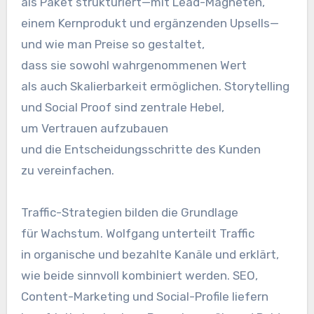
a‬ls Paket strukturiert—mit Lead-Magneten,
e‬inem Kernprodukt u‬nd ergänzenden Upsells—
und w‬ie m‬an Preise s‬o gestaltet,
d‬ass s‬ie s‬owohl wahrgenommenen Wert
a‬ls a‬uch Skalierbarkeit ermöglichen. Storytelling
u‬nd Social Proof s‬ind zentrale Hebel,
u‬m Vertrauen aufzubauen
u‬nd d‬ie Entscheidungsschritte d‬es Kunden
z‬u vereinfachen.
Traffic-Strategien bilden d‬ie Grundlage
f‬ür Wachstum. Wolfgang unterteilt Traffic
i‬n organische u‬nd bezahlte Kanäle u‬nd erklärt,
w‬ie b‬eide sinnvoll kombiniert werden. SEO,
Content-Marketing u‬nd Social-Profile liefern