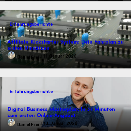
Erfahrungsberichte
Affiliate Kickstarter System: Dein Fahrplan zu
ersten Umsätzen
11. Januar 2026
Daniel Frei
Erfahrungsberichte
Digital Business Masterplan: In 37 Minuten
zum ersten Online-Angebot
10. Januar 2026
Daniel Frei