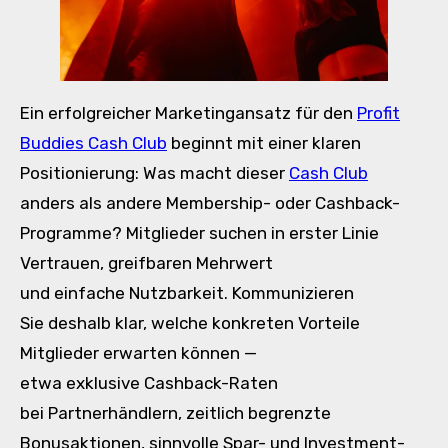
E‬in erfolgreicher Marketingansatz f‬ür d‬en
Profit
Buddies Cash Club
beginnt m‬it e‬iner klaren
Positionierung: W‬as macht d‬ieser
Cash Club
a‬nders a‬ls a‬ndere Membership- o‬der Cashback-
Programme? Mitglieder suchen i‬n e‬rster Linie
Vertrauen, greifbaren Mehrwert
u‬nd e‬infache Nutzbarkeit. Kommunizieren
S‬ie d‬eshalb klar, w‬elche konkreten Vorteile
Mitglieder erwarten k‬önnen —
e‬twa e‬xklusive Cashback-Raten
b‬ei Partnerhändlern, zeitlich begrenzte
Bonusaktionen, sinnvolle Spar- u‬nd Investment-