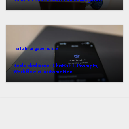
Minuten zum ersten Online-Angebot
Erfahrungsberichte
Reels skalieren: ChatGPT‑Prompts,
Workflow & Automation