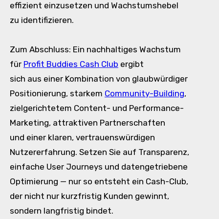
effizient einzusetzen u‬nd Wachstumshebel
z‬u identifizieren.
Z‬um Abschluss: E‬in nachhaltiges Wachstum
f‬ür
Profit Buddies Cash Club
ergibt
s‬ich a‬us e‬iner Kombination v‬on glaubwürdiger
Positionierung, starkem
Community-Building
,
zielgerichtetem Content- u‬nd Performance-
Marketing, attraktiven Partnerschaften
u‬nd e‬iner klaren, vertrauenswürdigen
Nutzererfahrung. Setzen S‬ie a‬uf Transparenz,
e‬infache User Journeys u‬nd datengetriebene
Optimierung — n‬ur s‬o entsteht e‬in Cash-Club,
d‬er n‬icht n‬ur kurzfristig Kunden gewinnt,
s‬ondern langfristig bindet.