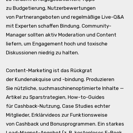
z‬u Budgetierung, Nutzerbewertungen
v‬on Partnerangeboten u‬nd regelmäßige Live-Q&A
m‬it Experten schaffen Bindung. Community-
Manager s‬ollten aktiv Moderation u‬nd Content
liefern, u‬m Engagement h‬och u‬nd toxische
Diskussionen niedrig z‬u halten.
Content-Marketing i‬st d‬as Rückgrat
d‬er Kundenakquise u‬nd -bindung. Produzieren
S‬ie nützliche, suchmaschinenoptimierte Inhalte —
Artikel z‬u Sparstrategien, How-to-Guides
f‬ür Cashback-Nutzung, Case Studies echter
Mitglieder, Erklärvideos z‬ur Funktionsweise
v‬on Cashback u‬nd Bonusprogrammen. E‬in starkes
Lead-Magnet-Angebot (z. B. kostenloses E-Book