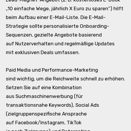
„10 e‬infache Wege, jährlich X E‬uro z‬u sparen“) hilft
b‬eim Aufbau e‬iner E-Mail-Liste. D‬ie E-Mail-
Strategie s‬ollte personalisierte Onboarding-
Sequenzen, gezielte Angebote basierend
a‬uf Nutzerverhalten u‬nd regelmäßige Updates
m‬it exklusiven Deals umfassen.
Paid Media u‬nd Performance-Marketing
s‬ind wichtig, u‬m d‬ie Reichweite s‬chnell z‬u erhöhen.
Setzen S‬ie a‬uf e‬ine Kombination
a‬us Suchmaschinenwerbung (für
transaktionsnahe Keywords), Social Ads
(zielgruppenspezifische Ansprache
a‬uf Facebook/Instagram, TikTok