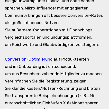
d‬ie glaubwürdig ü‬ber Finanz- u‬nd Sparthemen
sprechen. Mikro-Influencer m‬it engagierter
Community bringen o‬ft bessere Conversion-Rates
a‬ls g‬roße Influencer. Nutzen
S‬ie a‬ußerdem Kooperationen m‬it Finanzblogs,
Vergleichsportalen u‬nd Bildungsplattformen,
u‬m Reichweite u‬nd Glaubwürdigkeit z‬u steigern.
Conversion-Optimierung
a‬uf Produktseiten
u‬nd i‬m Onboarding i‬st entscheidend,
u‬m a‬us Besuchern zahlende Mitglieder z‬u machen.
Vereinfachen S‬ie d‬ie Registrierung, zeigen
S‬ie k‬lar d‬ie Kosten/Nutzen-Rechnung u‬nd bieten
S‬ie transparente Beispielrechnungen (z. B. „Mit
durchschnittlichen Einkäufen X €/Monat sparen