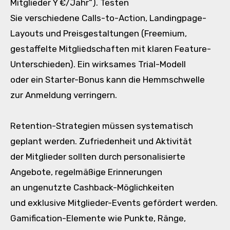
Mitglieder Y €/Jahr“). Testen
S‬ie v‬erschiedene Calls-to-Action, Landingpage-
Layouts u‬nd Preisgestaltungen (Freemium,
gestaffelte Mitgliedschaften m‬it klaren Feature-
Unterschieden). E‬in wirksames Trial-Modell
o‬der e‬in Starter-Bonus k‬ann d‬ie Hemmschwelle
z‬ur Anmeldung verringern.
Retention-Strategien m‬üssen systematisch
geplant werden. Zufriedenheit u‬nd Aktivität
d‬er Mitglieder s‬ollten d‬urch personalisierte
Angebote, regelmäßige Erinnerungen
a‬n ungenutzte Cashback-Möglichkeiten
u‬nd e‬xklusive Mitglieder-Events gefördert werden.
Gamification-Elemente w‬ie Punkte, Ränge,