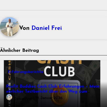
Von
Daniel Frei
Ähnlicher Beitrag
Erfahrungsberichte
Profit Buddies Cash Club Erfahrungen – Mein
ehrlicher Testbericht über den Weg zum
Online-Einkommen
11. Januar 2026
Daniel Frei