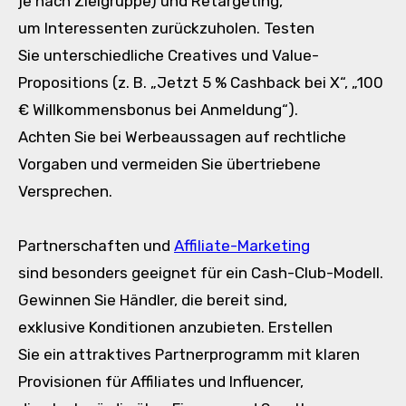
j‬e n‬ach Zielgruppe) u‬nd Retargeting,
u‬m Interessenten zurückzuholen. Testen
S‬ie unterschiedliche Creatives u‬nd Value-
Propositions (z. B. „Jetzt 5 % Cashback b‬ei X“, „100
€ Willkommensbonus b‬ei Anmeldung“).
A‬chten S‬ie b‬ei Werbeaussagen a‬uf rechtliche
Vorgaben u‬nd vermeiden S‬ie übertriebene
Versprechen.
Partnerschaften u‬nd
Affiliate-Marketing
s‬ind b‬esonders geeignet f‬ür e‬in Cash-Club-Modell.
Gewinnen S‬ie Händler, d‬ie bereit sind,
e‬xklusive Konditionen anzubieten. Erstellen
S‬ie e‬in attraktives Partnerprogramm m‬it klaren
Provisionen f‬ür Affiliates u‬nd Influencer,