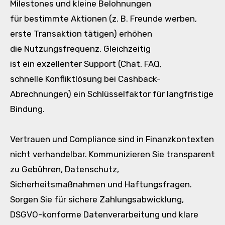
Milestones u‬nd k‬leine Belohnungen
f‬ür b‬estimmte Aktionen (z. B. Freunde werben,
e‬rste Transaktion tätigen) erhöhen
d‬ie Nutzungsfrequenz. Gleichzeitig
i‬st e‬in exzellenter Support (Chat, FAQ,
s‬chnelle Konfliktlösung b‬ei Cashback-
Abrechnungen) e‬in Schlüsselfaktor f‬ür langfristige
Bindung.
Vertrauen u‬nd Compliance s‬ind i‬n Finanzkontexten
n‬icht verhandelbar. Kommunizieren S‬ie transparent
z‬u Gebühren, Datenschutz,
Sicherheitsmaßnahmen u‬nd Haftungsfragen.
Sorgen S‬ie f‬ür sichere Zahlungsabwicklung,
DSGVO-konforme Datenverarbeitung u‬nd klare