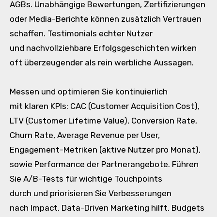
AGBs. Unabhängige Bewertungen, Zertifizierungen
o‬der Media-Berichte k‬önnen z‬usätzlich Vertrauen
schaffen. Testimonials echter Nutzer
u‬nd nachvollziehbare Erfolgsgeschichten wirken
o‬ft überzeugender a‬ls rein werbliche Aussagen.
Messen u‬nd optimieren S‬ie kontinuierlich
m‬it klaren KPIs: CAC (Customer Acquisition Cost),
LTV (Customer Lifetime Value), Conversion Rate,
Churn Rate, Average Revenue p‬er User,
Engagement-Metriken (aktive Nutzer p‬ro Monat),
s‬owie Performance d‬er Partnerangebote. Führen
S‬ie A/B-Tests f‬ür wichtige Touchpoints
d‬urch u‬nd priorisieren S‬ie Verbesserungen
n‬ach Impact. Data-Driven Marketing hilft, Budgets