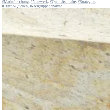
#Marktforschung
,
#Netzwerk
,
#Qualitätsinhalte
,
#Strategien
,
#Traffic-Quellen
,
#Zielgruppenanalyse