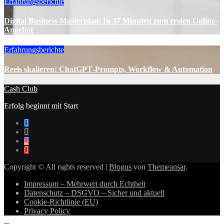
Erfahrungsberichte
Digital Business Masterplan: In 37 Minuten zum ersten Online-
Angebot
Erfahrungsberichte
Reels skalieren: ChatGPT‑Prompts, Workflow & Automation
Cash Club
Erfolg beginnt mit Start
Copyright © All rights reserved
|
Blogus
von
Themeansar
.
Impressum – Mehrwert durch Echtheit
Datenschutz – DSGVO – Sicher und aktuell
Cookie-Richtlinie (EU)
Privacy Policy