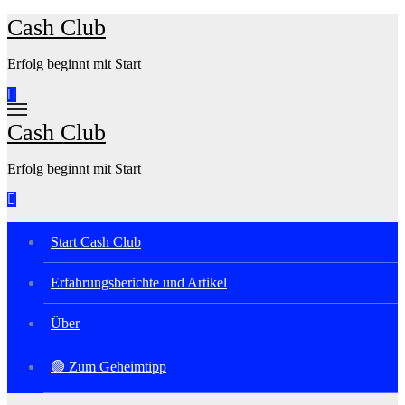
Zum
Cash Club
Inhalt
springen
Erfolg beginnt mit Start
Cash Club
Erfolg beginnt mit Start
Start Cash Club
Erfahrungsberichte und Artikel
Über
🟢 Zum Geheimtipp