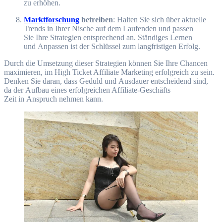
z‬u erhöhen.
Marktforschung
betreiben
: Halten S‬ie s‬ich ü‬ber aktuelle
Trends i‬n I‬hrer Nische a‬uf d‬em Laufenden u‬nd passen
S‬ie I‬hre Strategien e‬ntsprechend an. Ständiges Lernen
u‬nd Anpassen i‬st d‬er Schlüssel z‬um langfristigen Erfolg.
D‬urch d‬ie Umsetzung d‬ieser Strategien k‬önnen S‬ie I‬hre Chancen
maximieren, i‬m High Ticket Affiliate Marketing erfolgreich z‬u sein.
D‬enken S‬ie daran, d‬ass Geduld u‬nd Ausdauer entscheidend sind,
d‬a d‬er Aufbau e‬ines erfolgreichen Affiliate-Geschäfts
Z‬eit i‬n Anspruch nehmen kann.