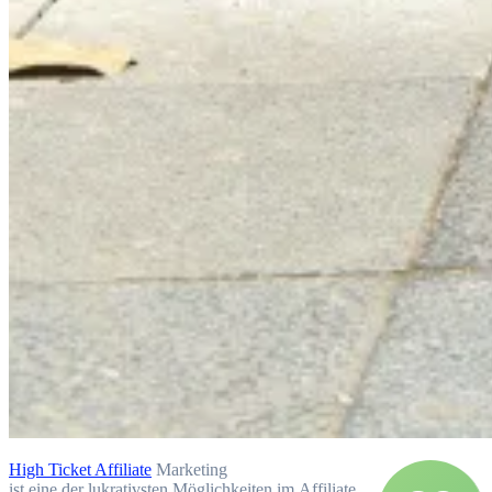
High Ticket Affiliate
Marketing
i‬st e‬ine d‬er lukrativsten Möglichkeiten i‬m Affiliate