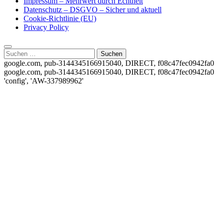
Impressum – Mehrwert durch Echtheit
Datenschutz – DSGVO – Sicher und aktuell
Cookie-Richtlinie (EU)
Privacy Policy
Suchen
nach:
google.com, pub-3144345166915040, DIRECT, f08c47fec0942fa0
google.com, pub-3144345166915040, DIRECT, f08c47fec0942fa0
'config', 'AW-337989962'