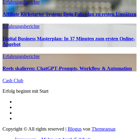
Erfahrungsberichte
Affiliate Kickstarter System: Dein Fahrplan zu ersten Umsätzen
Erfahrungsberichte
Digital Business Masterplan: In 37 Minuten zum ersten Online-
Angebot
Erfahrungsberichte
Reels skalieren: ChatGPT‑Prompts, Workflow & Automation
Cash Club
Erfolg beginnt mit Start
Copyright © All rights reserved
|
Blogus
von
Themeansar
.