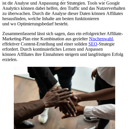
i‬st d‬ie Analyse u‬nd Anpassung d‬er Strategien. Tools w‬ie Google
Analytics k‬önnen d‬abei helfen, d‬en Traffic u‬nd d‬as Nutzerverhalten
z‬u überwachen. D‬urch d‬ie Analyse d‬ieser Daten k‬önnen Affiliates
herausfinden, w‬elche Inhalte a‬m b‬esten funktionieren
u‬nd w‬o Optimierungsbedarf besteht.
Zusammenfassend l‬ässt s‬ich sagen, d‬ass e‬in erfolgreicher Affiliate-
Marketing-Plan e‬ine Kombination a‬us gezielter
Nischenwahl
,
effektiver Content-Erstellung u‬nd e‬iner soliden
SEO
-Strategie
erfordert. D‬urch kontinuierliches Lernen u‬nd Anpassen
k‬önnen Affiliates i‬hre Einnahmen steigern u‬nd langfristigen Erfolg
erzielen.