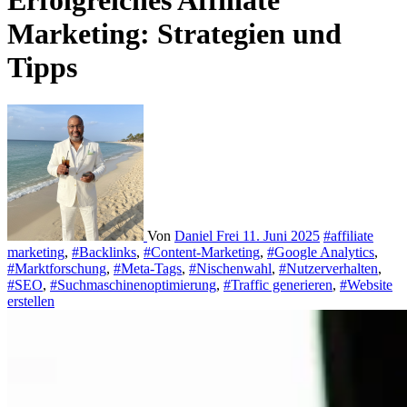
Erfolgreiches Affiliate
Marketing: Strategien und
Tipps
Von
Daniel Frei
11. Juni 2025
#affiliate
marketing
,
#Backlinks
,
#Content-Marketing
,
#Google Analytics
,
#Marktforschung
,
#Meta-Tags
,
#Nischenwahl
,
#Nutzerverhalten
,
#SEO
,
#Suchmaschinenoptimierung
,
#Traffic generieren
,
#Website
erstellen