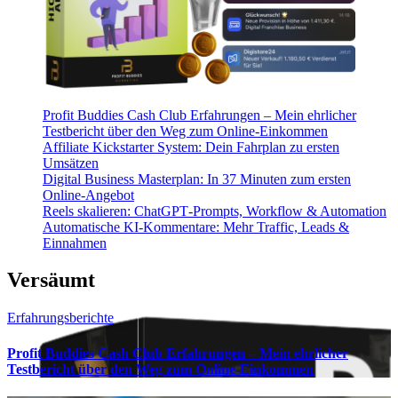
Profit Buddies Cash Club Erfahrungen – Mein ehrlicher
Testbericht über den Weg zum Online-Einkommen
Affiliate Kickstarter System: Dein Fahrplan zu ersten
Umsätzen
Digital Business Masterplan: In 37 Minuten zum ersten
Online-Angebot
Reels skalieren: ChatGPT‑Prompts, Workflow & Automation
Automatische KI‑Kommentare: Mehr Traffic, Leads &
Einnahmen
Versäumt
Erfahrungsberichte
Profit Buddies Cash Club Erfahrungen – Mein ehrlicher
Testbericht über den Weg zum Online-Einkommen