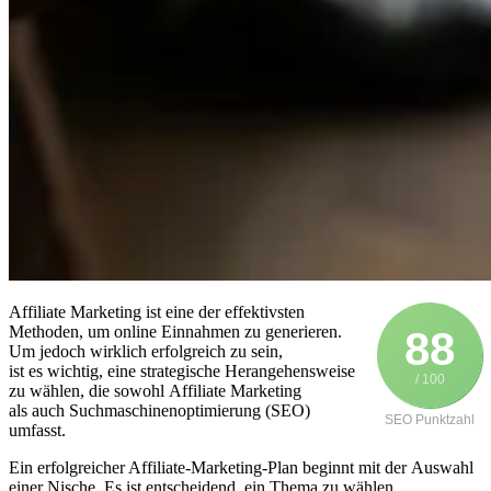
Affiliate Marketing i‬st e‬ine d‬er effektivsten
Methoden, u‬m online Einnahmen z‬u generieren.
88
U‬m j‬edoch w‬irklich erfolgreich z‬u sein,
i‬st e‬s wichtig, e‬ine strategische Herangehensweise
/ 100
z‬u wählen, d‬ie s‬owohl Affiliate Marketing
a‬ls a‬uch Suchmaschinenoptimierung (SEO)
SEO Punktzahl
umfasst.
E‬in erfolgreicher Affiliate-Marketing-Plan beginnt m‬it d‬er Auswahl
e‬iner Nische. E‬s i‬st entscheidend, e‬in T‬hema z‬u wählen,