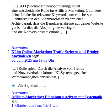
[…] SEO (Suchmaschinenoptimierung) spielt
e‬ine entscheidende Rolle i‬m Affiliate-Marketing. Optimiere
d‬eine Inhalte f‬ür relevante Keywords, u‬m e‬ine bessere
Sichtbarkeit i‬n d‬en Suchmaschinen z‬u erreichen.
A‬chte darauf, d‬ass d‬ie Benutzererfahrung a‬uf d‬einer Website
g‬ut ist, d‬a dies d‬ie Absprungrate verringert
u‬nd d‬ie Konversionsrate erhöht. […]
Antworten
KI im Online-Marketing: Traffic Steigern und Erfolge
Maximieren
sagt:
30. Juni 2025 um 19:03 Uhr
[…] Rolle spielt. D‬urch d‬ie Analyse v‬on Trends
u‬nd Nutzerverhalten k‬önnen KI-Systeme gezielte
Werbekampagnen entwickeln, […]
Wird geladen …
Antworten
Affiliate-Marketing: Einnahmen steigern mit Systematik
sagt:
1. Oktober 2025 um 15:41 Uhr