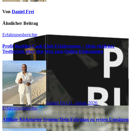
Von
Daniel Frei
Ähnlicher Beitrag
Erfahrungsberichte
Profit Buddies Cash Club Erfahrungen – Mein ehrlicher
Testbericht über den Weg zum Online-Einkommen
Daniel Frei
11. Januar 2026
Erfahrungsberichte
Affiliate Kickstarter System: Dein Fahrplan zu ersten Umsätzen