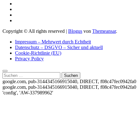
Copyright © All rights reserved
|
Blogus
von
Themeansar
.
Impressum – Mehrwert durch Echtheit
Datenschutz – DSGVO – Sicher und aktuell
Cookie-Richtlinie (EU)
Privacy Policy
Suchen
nach:
google.com, pub-3144345166915040, DIRECT, f08c47fec0942fa0
google.com, pub-3144345166915040, DIRECT, f08c47fec0942fa0
'config', 'AW-337989962'