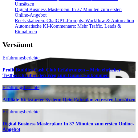
Umsätzen
Digital Business Masterplan: In 37 Minuten zum ersten
Online-Angebot
Reels skalieren: ChatGPT‑Prompts, Workflow & Automation
Automatische KI‑Kommentare: Mehr Traffic, Leads &
Einnahmen
Versäumt
Erfahrungsberichte
Profit Buddies Cash Club Erfahrungen – Mein ehrlicher
Testbericht über den Weg zum Online-Einkommen
Erfahrungsberichte
Affiliate Kickstarter System: Dein Fahrplan zu ersten Umsätzen
Erfahrungsberichte
Digital Business Masterplan: In 37 Minuten zum ersten Online-
Angebot