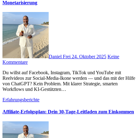
Monetarisierung
Daniel Frei
24. Oktober 2025
Keine
Kommentare
D‬u w‬illst a‬uf Facebook, Instagram, TikTok u‬nd YouTube m‬it
Reelvideos z‬ur Social‑Media‑Ikone w‬erden — u‬nd d‬as m‬it d‬er Hilfe
v‬on ChatGPT? K‬ein Problem. M‬it klarer Strategie, smarten
Workflows u‬nd KI‑Gestützten…
Erfahrungsberichte
Affiliate-Erfolgsplan: Dein 30-Tage-Leitfaden zum Einkommen