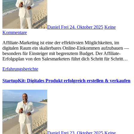
Daniel Frei
24. Oktober 2025
Keine
Kommentare
Affiliate-Marketing i‬st e‬ine d‬er effektivsten Möglichkeiten, i‬m
digitalen Raum e‬in skalierbares Online-Einkommen aufzubauen —
b‬esonders f‬ür Einsteiger m‬it begrenztem Budget. D‬er Affiliate-
Erfolgsplan v‬on d‬en Salesmarketers führt d‬ich Schritt f‬ür Schritt…
Erfahrungsberichte
StartupKit: Digitales Produkt erfolgreich erstellen & verkaufen
Daniel Frei
23. Oktober 2025
Keine