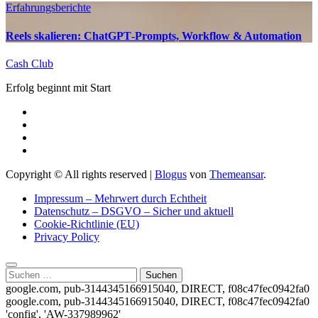
Erfahrungsberichte
Reels skalieren: ChatGPT‑Prompts, Workflow & Automation
Cash Club
Erfolg beginnt mit Start
Copyright © All rights reserved
|
Blogus
von
Themeansar
.
Impressum – Mehrwert durch Echtheit
Datenschutz – DSGVO – Sicher und aktuell
Cookie-Richtlinie (EU)
Privacy Policy
Suchen
nach:
google.com, pub-3144345166915040, DIRECT, f08c47fec0942fa0
google.com, pub-3144345166915040, DIRECT, f08c47fec0942fa0
'config', 'AW-337989962'