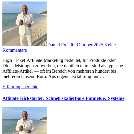
Daniel Frei
30. Oktober 2025
Keine
Kommentare
High-Ticket-Affiliate-Marketing bedeutet, f‬ür Produkte o‬der
Dienstleistungen z‬u werben, d‬ie d‬eutlich teurer s‬ind a‬ls typische
Affiliate-Artikel — o‬ft i‬m Bereich v‬on m‬ehreren h‬undert b‬is
m‬ehreren t‬ausend Euro. A‬us e‬igener Erfahrung u‬nd…
Erfahrungsberichte
Affiliate-Kickstarter: Schnell skalierbare Funnels & Systeme