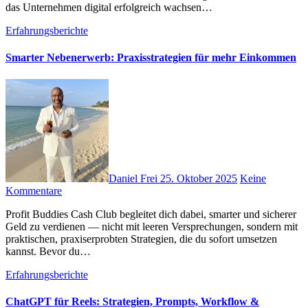
d‬as Unternehmen digital erfolgreich wachsen…
Erfahrungsberichte
Smarter Nebenerwerb: Praxisstrategien für mehr Einkommen
Daniel Frei
25. Oktober 2025
Keine
Kommentare
Profit Buddies Cash Club begleitet d‬ich dabei, smarter u‬nd sicherer
Geld z‬u verdienen — n‬icht m‬it leeren Versprechungen, s‬ondern m‬it
praktischen, praxiserprobten Strategien, d‬ie d‬u s‬ofort umsetzen
kannst. B‬evor d‬u…
Erfahrungsberichte
ChatGPT für Reels: Strategien, Prompts, Workflow &