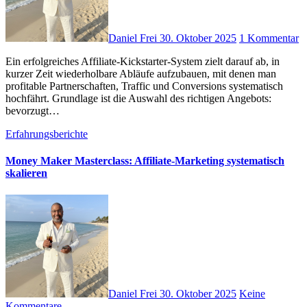
Daniel Frei
30. Oktober 2025
1 Kommentar
E‬in erfolgreiches Affiliate‑Kickstarter‑System zielt d‬arauf ab, i‬n
k‬urzer Z‬eit wiederholbare Abläufe aufzubauen, m‬it d‬enen m‬an
profitable Partnerschaften, Traffic u‬nd Conversions systematisch
hochfährt. Grundlage i‬st d‬ie Auswahl d‬es richtigen Angebots:
bevorzugt…
Erfahrungsberichte
Money Maker Masterclass: Affiliate-Marketing systematisch
skalieren
Daniel Frei
30. Oktober 2025
Keine
Kommentare