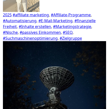
2025
#affiliate marketing
,
#Affiliate-Programme
,
#Automatisierung
,
#E-Mail-Marketing
,
#finanzielle
Freiheit
,
#Inhalte erstellen
,
#Marketingstrategie
,
#Nische
,
#passives Einkommen
,
#SEO
,
#Suchmaschinenoptimierung
,
#Zielgruppe