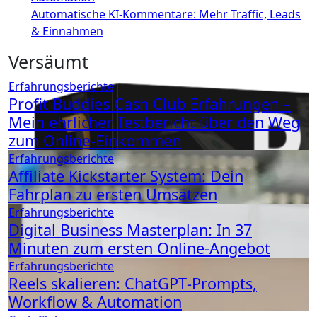
Automatische KI‑Kommentare: Mehr Traffic, Leads
& Einnahmen
Versäumt
Erfahrungsberichte
Profit Buddies Cash Club Erfahrungen –
Mein ehrlicher Testbericht über den Weg
zum Online-Einkommen
Erfahrungsberichte
Affiliate Kickstarter System: Dein
Fahrplan zu ersten Umsätzen
Erfahrungsberichte
Digital Business Masterplan: In 37
Minuten zum ersten Online-Angebot
Erfahrungsberichte
Reels skalieren: ChatGPT‑Prompts,
Workflow & Automation