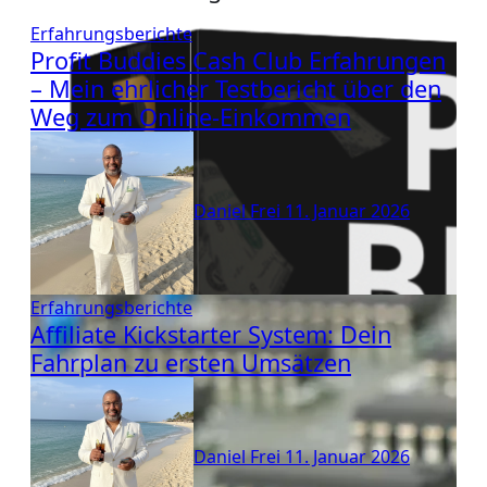
Erfahrungsberichte
Profit Buddies Cash Club Erfahrungen
– Mein ehrlicher Testbericht über den
Weg zum Online-Einkommen
Daniel Frei
11. Januar 2026
Erfahrungsberichte
Affiliate Kickstarter System: Dein
Fahrplan zu ersten Umsätzen
Daniel Frei
11. Januar 2026