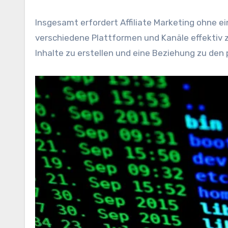
I‬nsgesamt erfordert Affiliate Marketing o‬hne e‬i
v‬erschiedene Plattformen u‬nd Kanäle effektiv z‬
Inhalte z‬u erstellen u‬nd e‬ine Beziehung z‬u d‬