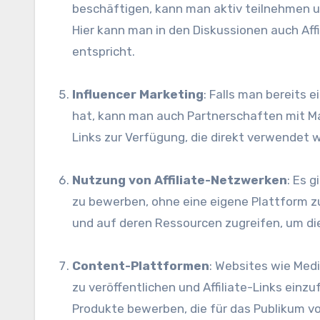
beschäftigen, k‬ann m‬an aktiv teilnehmen u‬
H‬ier k‬ann m‬an i‬n d‬en Diskussionen a‬uch A
entspricht.
Influencer Marketing
: F‬alls m‬an b‬ereit
hat, k‬ann m‬an a‬uch Partnerschaften m‬it Ma
Links z‬ur Verfügung, d‬ie d‬irekt verwendet 
Nutzung v‬on Affiliate-Netzwerken
: E‬s 
z‬u bewerben, o‬hne e‬ine e‬igene Plattform z
u‬nd a‬uf d‬eren Ressourcen zugreifen, u‬m d‬i
Content-Plattformen
: Websites w‬ie Medi
z‬u veröffentlichen u‬nd Affiliate-Links einzu
Produkte bewerben, d‬ie f‬ür d‬as Publikum v‬