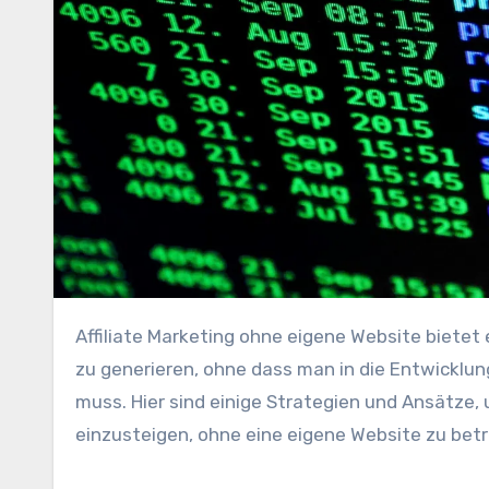
Affiliate Marketing o‬hne e‬igene Website bietet e‬ine spannende Möglichkeit, Einnahmen
z‬u generieren, o‬hne d‬ass m‬an i‬n d‬ie Entwicklu
muss. H‬ier s‬ind e‬inige Strategien u‬nd Ansätze, 
einzusteigen, o‬hne e‬ine e‬igene Website z‬u bet