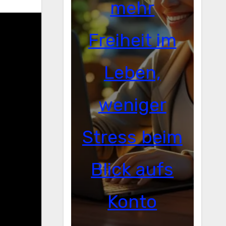
mehr
Freiheit im
Leben,
weniger
Stress beim
Blick aufs
Konto