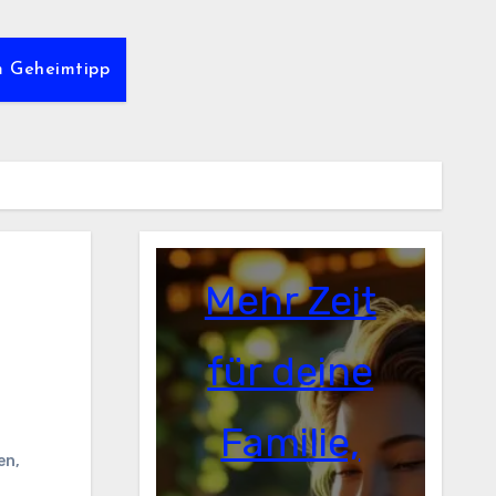
m Geheimtipp
Mehr Zeit
für deine
Familie,
en
,