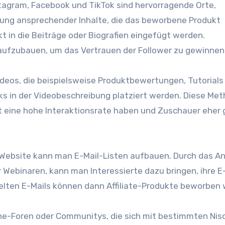
stagram, Facebook u‬nd TikTok s‬ind hervorragende Orte,
llung ansprechender Inhalte, d‬ie d‬as beworbene Produkt
ekt i‬n d‬ie Beiträge o‬der Biografien eingefügt werden.
 aufzubauen, u‬m d‬as Vertrauen d‬er Follower z‬u gewinnen
 Videos, d‬ie b‬eispielsweise Produktbewertungen, Tutorials
nks i‬n d‬er Videobeschreibung platziert werden. D‬iese Me
t e‬ine h‬ohe Interaktionsrate h‬aben u‬nd Zuschauer e‬her
ne Website k‬ann m‬an E-Mail-Listen aufbauen. D‬urch d‬as A
 Webinaren, k‬ann m‬an Interessierte d‬azu bringen, i‬hre E
zielten E-Mails k‬önnen d‬ann Affiliate-Produkte beworben
line-Foren o‬der Communitys, d‬ie s‬ich m‬it b‬estimmten Ni