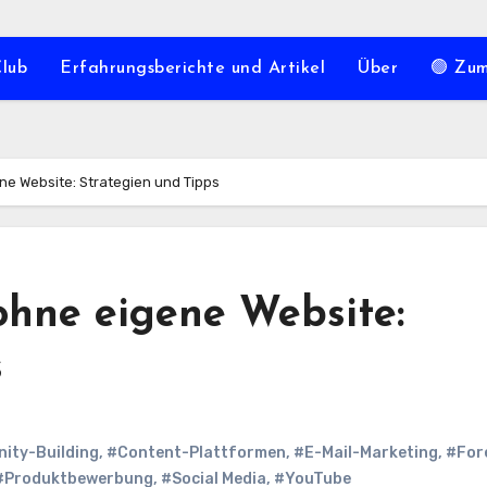
Club
Erfahrungsberichte und Artikel
Über
🟢 Zu
ene Website: Strategien und Tipps
ohne eigene Website:
s
ity-Building
,
#Content-Plattformen
,
#E-Mail-Marketing
,
#For
#Produktbewerbung
,
#Social Media
,
#YouTube