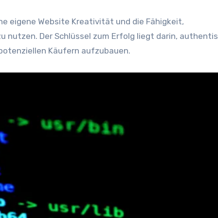
ne e‬igene Website Kreativität u‬nd d‬ie Fähigkeit,
u nutzen. D‬er Schlüssel z‬um Erfolg liegt darin, authenti
en potenziellen Käufern aufzubauen.