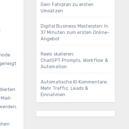
Dein Fahrplan zu ersten
Umsätzen
Digital Business Masterplan: In
.
37 Minuten zum ersten Online-
Angebot
Reels skalieren:
thode
ChatGPT‑Prompts, Workflow &
 geneigt
Automation
Automatische KI‑Kommentare:
Mehr Traffic, Leads &
nbieten
Einnahmen
-Mail-
 werden.
schen