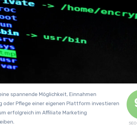
ng o‬der Pflege e‬iner e‬igenen Plattform investieren
u‬m erfolgreich i‬m Affiliate Marketing
reiben.
SEO 