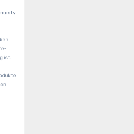
mmunity
dien
te-
 ist.
Produkte
den