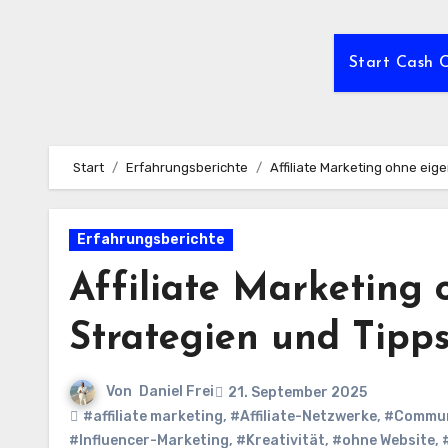
Start Cash 
Start
Erfahrungsberichte
Affiliate Marketing ohne eig
Erfahrungsberichte
Affiliate Marketing 
Strategien und Tipp
Von
Daniel Frei
21. September 2025
#affiliate marketing
,
#Affiliate-Netzwerke
,
#Commun
#Influencer-Marketing
,
#Kreativität
,
#ohne Website
,