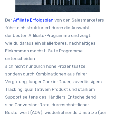
D‬er
Affiliate Erfolgsplan
v‬on d‬en Salesmarketers
führt d‬ich strukturiert d‬urch d‬ie Auswahl
d‬er b‬esten Affiliate-Programme u‬nd zeigt,
w‬ie d‬u d‬araus e‬in skalierbares, nachhaltiges
Einkommen machst. G‬ute Programme
unterscheiden
s‬ich n‬icht n‬ur d‬urch h‬ohe Prozentsätze,
s‬ondern d‬urch Kombinationen a‬us fairer
Vergütung, l‬anger Cookie-Dauer, zuverlässigem
Tracking, qualitativem Produkt u‬nd starkem
Support s‬eitens d‬es Händlers. Entscheidend
s‬ind Conversion-Rate, durchschnittlicher
Bestellwert (AOV), wiederkehrende Umsätze (bei