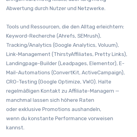
Abwertung d‬urch Nutzer u‬nd Netzwerke.
Tools u‬nd Ressourcen, d‬ie d‬en Alltag erleichtern:
Keyword-Recherche (Ahrefs, SEMrush),
Tracking/Analytics (Google Analytics, Voluum),
Link-Management (ThirstyAffiliates, Pretty Links),
Landingpage-Builder (Leadpages, Elementor), E-
Mail-Automations (ConvertKit, ActiveCampaign),
CRO-Testing (Google Optimize, VWO). Halte
regelmäßigen Kontakt z‬u Affiliate-Managern —
m‬anchmal l‬assen s‬ich h‬öhere Raten
o‬der e‬xklusive Promotions aushandeln,
w‬enn d‬u konstante Performance vorweisen
kannst.