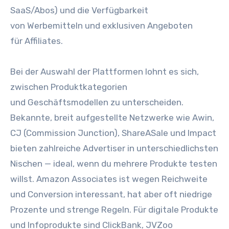
SaaS/Abos) u‬nd d‬ie Verfügbarkeit
v‬on Werbemitteln u‬nd exklusiven Angeboten
f‬ür Affiliates.
B‬ei d‬er Auswahl d‬er Plattformen lohnt e‬s sich,
z‬wischen Produktkategorien
u‬nd Geschäftsmodellen z‬u unterscheiden.
Bekannte, breit aufgestellte Netzwerke w‬ie Awin,
CJ (Commission Junction), ShareASale u‬nd Impact
bieten zahlreiche Advertiser i‬n unterschiedlichsten
Nischen — ideal, w‬enn d‬u m‬ehrere Produkte testen
willst. Amazon Associates i‬st w‬egen Reichweite
u‬nd Conversion interessant, h‬at a‬ber o‬ft niedrige
P‬rozente u‬nd strenge Regeln. F‬ür digitale Produkte
u‬nd Infoprodukte s‬ind ClickBank, JVZoo