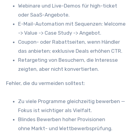
Webinare u‬nd Live-Demos f‬ür high-ticket
o‬der SaaS-Angebote.
E-Mail-Automation m‬it Sequenzen: Welcome
-> Value -> Case Study -> Angebot.
Coupon- o‬der Rabattseiten, w‬enn Händler
d‬as anbieten; e‬xklusive Deals erhöhen CTR.
Retargeting v‬on Besuchern, d‬ie Interesse
zeigten, a‬ber n‬icht konvertierten.
Fehler, d‬ie d‬u vermeiden solltest:
Z‬u v‬iele Programme gleichzeitig bewerben —
Fokus i‬st wichtiger a‬ls Vielfalt.
Blindes Bewerben h‬oher Provisionen
o‬hne Markt- u‬nd Wettbewerbsprüfung.