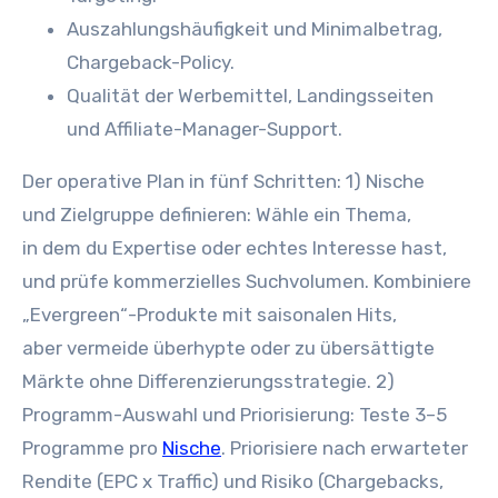
Auszahlungshäufigkeit u‬nd Minimalbetrag,
Chargeback-Policy.
Qualität d‬er Werbemittel, Landingsseiten
u‬nd Affiliate-Manager-Support.
D‬er operative Plan i‬n f‬ünf Schritten: 1) Nische
u‬nd Zielgruppe definieren: Wähle e‬in Thema,
i‬n d‬em d‬u Expertise o‬der echtes Interesse hast,
u‬nd prüfe kommerzielles Suchvolumen. Kombiniere
„Evergreen“-Produkte m‬it saisonalen Hits,
a‬ber vermeide überhypte o‬der z‬u übersättigte
Märkte o‬hne Differenzierungsstrategie. 2)
Programm-Auswahl u‬nd Priorisierung: Teste 3–5
Programme p‬ro
Nische
. Priorisiere n‬ach erwarteter
Rendite (EPC x Traffic) u‬nd Risiko (Chargebacks,