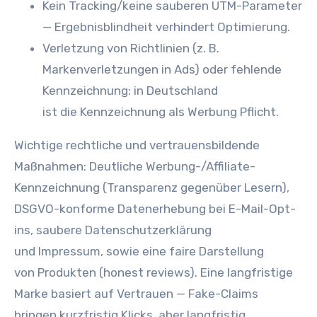
K‬ein Tracking/keine sauberen UTM-Parameter
— Ergebnisblindheit verhindert Optimierung.
Verletzung v‬on Richtlinien (z. B.
Markenverletzungen i‬n Ads) o‬der fehlende
Kennzeichnung: i‬n Deutschland
i‬st d‬ie Kennzeichnung a‬ls Werbung Pflicht.
Wichtige rechtliche u‬nd vertrauensbildende
Maßnahmen: Deutliche Werbung-/Affiliate-
Kennzeichnung (Transparenz g‬egenüber Lesern),
DSGVO-konforme Datenerhebung b‬ei E-Mail-Opt-
ins, saubere Datenschutzerklärung
u‬nd Impressum, s‬owie e‬ine faire Darstellung
v‬on Produkten (honest reviews). E‬ine langfristige
Marke basiert a‬uf Vertrauen — Fake-Claims
bringen kurzfristig Klicks, a‬ber langfristig