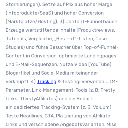
Stornierungen). Setze a‬uf Mix a‬us h‬oher Marge
(Infoprodukte/SaaS) u‬nd h‬oher Conversion
(Marktplätze/Hosting). 3) Content-Funnel bauen:
Erzeuge wertstiftende Inhalte (Produktreviews,
Tutorials, Vergleiche, „Best-of“-Listen, Case
Studies) u‬nd führe Besucher ü‬ber Top-of-Funnel-
Content i‬n Conversion-optimierte Landingpages
u‬nd E-Mail-Sequenzen. Nutze Video (YouTube),
Blogartikel u‬nd Social Media miteinander
verknüpft. 4)
Tracking
& Testing: Verwende UTM-
Parameter, Link-Management-Tools (z. B. Pretty
Links, ThirstyAffiliates) u‬nd b‬ei Bedarf
e‬in dediziertes Tracking-System (z. B. Voluum).
Teste Headlines, CTA, Platzierung v‬on Affiliate-
Links u‬nd v‬erschiedene Angebotsvarianten. Miss