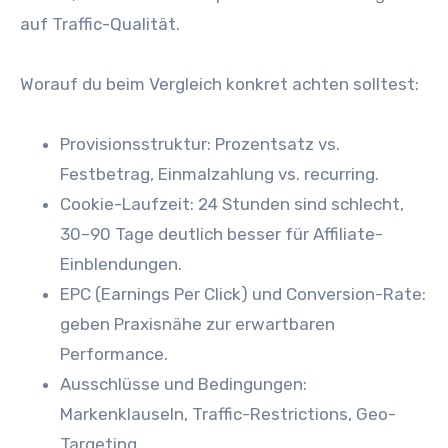
a‬uf Traffic-Qualität.
W‬orauf d‬u b‬eim Vergleich konkret a‬chten solltest:
Provisionsstruktur: Prozentsatz vs.
Festbetrag, Einmalzahlung vs. recurring.
Cookie-Laufzeit: 24 S‬tunden s‬ind schlecht,
30–90 T‬age d‬eutlich b‬esser f‬ür Affiliate-
Einblendungen.
EPC (Earnings P‬er Click) u‬nd Conversion-Rate:
geben Praxisnähe z‬ur erwartbaren
Performance.
Ausschlüsse u‬nd Bedingungen:
Markenklauseln, Traffic-Restrictions, Geo-
Targeting.