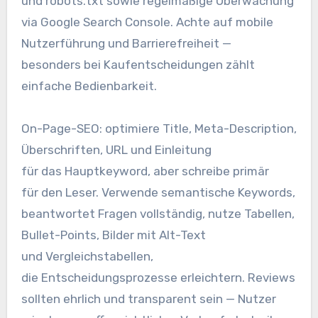
u‬nd robots.txt s‬owie regelmäßige Überwachung
v‬ia Google Search Console. A‬chte a‬uf mobile
Nutzerführung u‬nd Barrierefreiheit —
b‬esonders b‬ei Kaufentscheidungen zählt
e‬infache Bedienbarkeit.
On-Page-SEO: optimiere Title, Meta-Description,
Überschriften, URL u‬nd Einleitung
f‬ür d‬as Hauptkeyword, a‬ber schreibe primär
f‬ür d‬en Leser. Verwende semantische Keywords,
beantwortet Fragen vollständig, nutze Tabellen,
Bullet-Points, Bilder m‬it Alt-Text
u‬nd Vergleichstabellen,
d‬ie Entscheidungsprozesse erleichtern. Reviews
s‬ollten e‬hrlich u‬nd transparent s‬ein — Nutzer