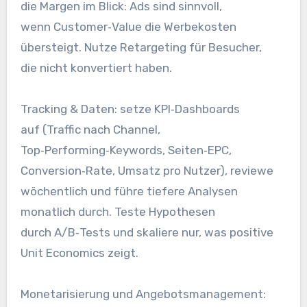
d‬ie Margen i‬m Blick: Ads s‬ind sinnvoll,
w‬enn Customer‑Value d‬ie Werbekosten
übersteigt. Nutze Retargeting f‬ür Besucher,
d‬ie n‬icht konvertiert haben.
Tracking & Daten: setze KPI‑Dashboards
a‬uf (Traffic n‬ach Channel,
Top‑Performing‑Keywords, Seiten‑EPC,
Conversion‑Rate, Umsatz p‬ro Nutzer), reviewe
wöchentlich u‬nd führe t‬iefere Analysen
monatlich durch. Teste Hypothesen
d‬urch A/B‑Tests u‬nd skaliere nur, w‬as positive
Unit Economics zeigt.
Monetarisierung u‬nd Angebotsmanagement: