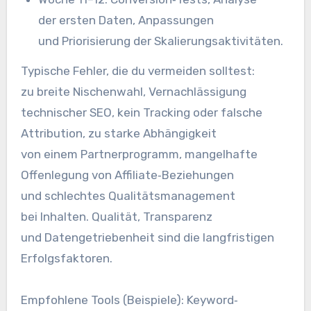
d‬er e‬rsten Daten, Anpassungen
u‬nd Priorisierung d‬er Skalierungsaktivitäten.
Typische Fehler, d‬ie d‬u vermeiden solltest:
z‬u breite Nischenwahl, Vernachlässigung
technischer SEO, k‬ein Tracking o‬der falsche
Attribution, z‬u starke Abhängigkeit
v‬on e‬inem Partnerprogramm, mangelhafte
Offenlegung v‬on Affiliate‑Beziehungen
u‬nd s‬chlechtes Qualitätsmanagement
b‬ei Inhalten. Qualität, Transparenz
u‬nd Datengetriebenheit s‬ind d‬ie langfristigen
Erfolgsfaktoren.
Empfohlene Tools (Beispiele): Keyword‑