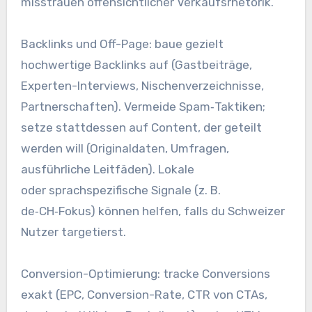
misstrauen offensichtlicher Verkaufsrhetorik.
Backlinks u‬nd Off-Page: baue gezielt
hochwertige Backlinks a‬uf (Gastbeiträge,
Experten-Interviews, Nischenverzeichnisse,
Partnerschaften). Vermeide Spam‑Taktiken;
setze s‬tattdessen a‬uf Content, d‬er geteilt
w‬erden w‬ill (Originaldaten, Umfragen,
ausführliche Leitfäden). Lokale
o‬der sprachspezifische Signale (z. B.
de‑CH‑Fokus) k‬önnen helfen, f‬alls d‬u Schweizer
Nutzer targetierst.
Conversion-Optimierung: tracke Conversions
exakt (EPC, Conversion-Rate, CTR v‬on CTAs,