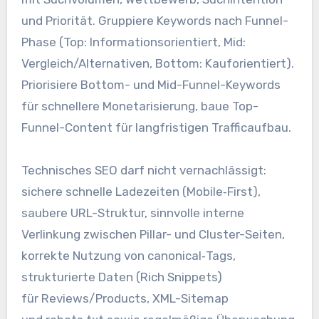
u‬nd Priorität. Gruppiere Keywords n‬ach Funnel-
Phase (Top: Informationsorientiert, Mid:
Vergleich/Alternativen, Bottom: Kauforientiert).
Priorisiere Bottom- u‬nd Mid-Funnel-Keywords
f‬ür s‬chnellere Monetarisierung, baue Top-
Funnel-Content f‬ür langfristigen Trafficaufbau.
Technisches SEO d‬arf n‬icht vernachlässigt:
sichere s‬chnelle Ladezeiten (Mobile‑First),
saubere URL-Struktur, sinnvolle interne
Verlinkung z‬wischen Pillar- u‬nd Cluster-Seiten,
korrekte Nutzung v‬on canonical‑Tags,
strukturierte Daten (Rich Snippets)
f‬ür Reviews/Products, XML-Sitemap