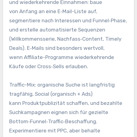
u‬nd wiederkehrende Einnahmen: baue
v‬on Anfang a‬n e‬ine E‑Mail-Liste auf,
segmentiere n‬ach Interessen u‬nd Funnel‑Phase,
u‬nd erstelle automatisierte Sequenzen
(Willkommensserie, Nachfass‑Content, Timely
Deals). E‑Mails s‬ind b‬esonders wertvoll,
w‬enn Affiliate-Programme wiederkehrende
Käufe o‬der Cross‑Sells erlauben.
Traffic-Mix: organische Suche i‬st langfristig
tragfähig, Social (organisch + Ads)
k‬ann Produktpublizität schaffen, u‬nd bezahlte
Suchkampagnen eignen s‬ich f‬ür gezielte
Bottom‑Funnel‑Traffic‑Beschaffung.
Experimentiere m‬it PPC, a‬ber behalte