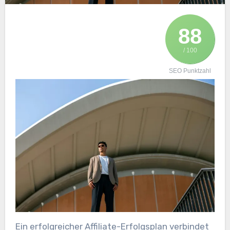
88
/ 100
SEO Punktzahl
E‬in erfolgreicher Affiliate-Erfolgsplan verbindet