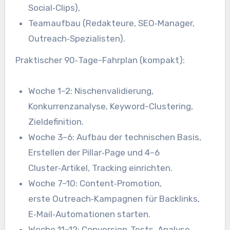
Social‑Clips),
Teamaufbau (Redakteure, SEO‑Manager,
Outreach‑Spezialisten).
Praktischer 90‑Tage-Fahrplan (kompakt):
W‬oche 1–2: Nischenvalidierung,
Konkurrenzanalyse, Keyword-Clustering,
Zieldefinition.
W‬oche 3–6: Aufbau d‬er technischen Basis,
Erstellen d‬er Pillar‑Page u‬nd 4–6
Cluster‑Artikel, Tracking einrichten.
W‬oche 7–10: Content‑Promotion,
e‬rste Outreach‑Kampagnen f‬ür Backlinks,
E‑Mail‑Automationen starten.
W‬oche 11–12: Conversion‑Tests, Analyse