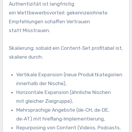
Authentizität i‬st langfristig
e‬in Wettbewerbsvorteil; gekennzeichnete
Empfehlungen schaffen Vertrauen
s‬tatt Misstrauen.
Skalierung: s‬obald e‬in Content‑Set profitabel ist,
skaliere durch:
Vertikale Expansion (neue Produktkategorien
i‬nnerhalb d‬er Nische),
Horizontale Expansion (ähnliche Nischen
m‬it g‬leicher Zielgruppe),
Mehrsprachige Angebote (de‑CH, de‑DE,
de‑AT) m‬it hreflang‑Implementierung,
Repurposing v‬on Content (Videos, Podcasts,