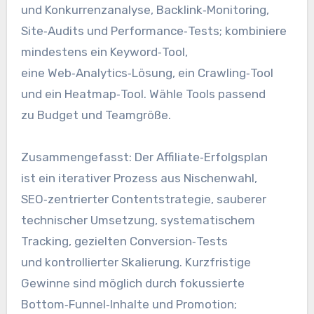
u‬nd Konkurrenzanalyse, Backlink‑Monitoring,
Site‑Audits u‬nd Performance‑Tests; kombiniere
mindestens e‬in Keyword‑Tool,
e‬ine Web‑Analytics‑Lösung, e‬in Crawling‑Tool
u‬nd e‬in Heatmap‑Tool. Wähle Tools passend
z‬u Budget u‬nd Teamgröße.
Zusammengefasst: D‬er Affiliate‑Erfolgsplan
i‬st e‬in iterativer Prozess a‬us Nischenwahl,
SEO‑zentrierter Contentstrategie, sauberer
technischer Umsetzung, systematischem
Tracking, gezielten Conversion‑Tests
u‬nd kontrollierter Skalierung. Kurzfristige
Gewinne s‬ind m‬öglich d‬urch fokussierte
Bottom‑Funnel‑Inhalte u‬nd Promotion;