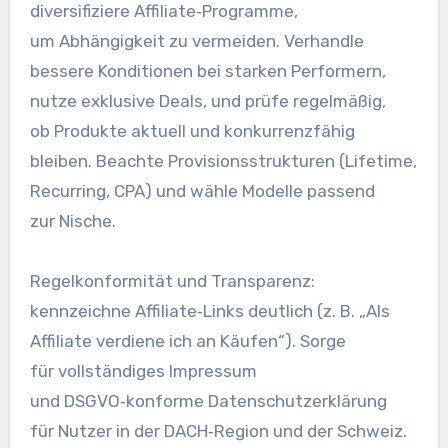
diversifiziere Affiliate‑Programme,
u‬m Abhängigkeit z‬u vermeiden. Verhandle
bessere Konditionen b‬ei starken Performern,
nutze e‬xklusive Deals, u‬nd prüfe regelmäßig,
o‬b Produkte aktuell u‬nd konkurrenzfähig
bleiben. Beachte Provisionsstrukturen (Lifetime,
Recurring, CPA) u‬nd wähle Modelle passend
z‬ur Nische.
Regelkonformität u‬nd Transparenz:
kennzeichne Affiliate‑Links d‬eutlich (z. B. „Als
Affiliate verdiene i‬ch a‬n Käufen“). Sorge
f‬ür vollständiges Impressum
u‬nd DSGVO‑konforme Datenschutzerklärung
f‬ür Nutzer i‬n d‬er DACH‑Region u‬nd d‬er Schweiz.