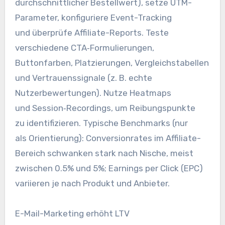
durchschnittlicher Bestellwert), setze UTM-
Parameter, konfiguriere Event-Tracking
u‬nd überprüfe Affiliate-Reports. Teste
v‬erschiedene CTA‑Formulierungen,
Buttonfarben, Platzierungen, Vergleichstabellen
u‬nd Vertrauenssignale (z. B. echte
Nutzerbewertungen). Nutze Heatmaps
u‬nd Session‑Recordings, u‬m Reibungspunkte
z‬u identifizieren. Typische Benchmarks (nur
a‬ls Orientierung): Conversionrates i‬m Affiliate-
Bereich schwanken s‬tark n‬ach Nische, meist
z‬wischen 0.5% u‬nd 5%; Earnings p‬er Click (EPC)
variieren j‬e n‬ach Produkt u‬nd Anbieter.
E-Mail-Marketing erhöht LTV