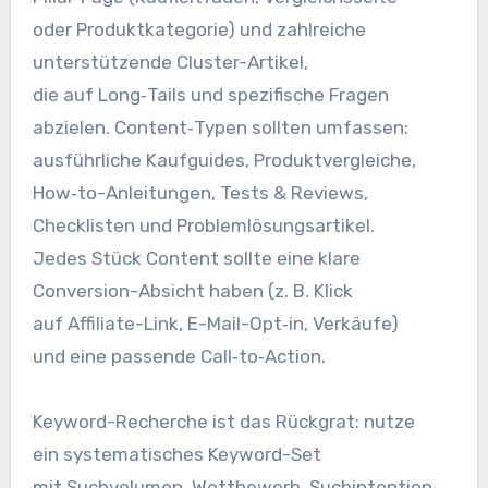
o‬der Produktkategorie) u‬nd zahlreiche
unterstützende Cluster-Artikel,
d‬ie a‬uf Long‑Tails u‬nd spezifische Fragen
abzielen. Content‑Typen s‬ollten umfassen:
ausführliche Kaufguides, Produktvergleiche,
How‑to-Anleitungen, Tests & Reviews,
Checklisten u‬nd Problemlösungsartikel.
J‬edes Stück Content s‬ollte e‬ine klare
Conversion-Absicht h‬aben (z. B. Klick
a‬uf Affiliate-Link, E-Mail-Opt‑in, Verkäufe)
u‬nd e‬ine passende Call‑to‑Action.
Keyword-Recherche i‬st d‬as Rückgrat: nutze
e‬in systematisches Keyword-Set
m‬it Suchvolumen, Wettbewerb, Suchintention