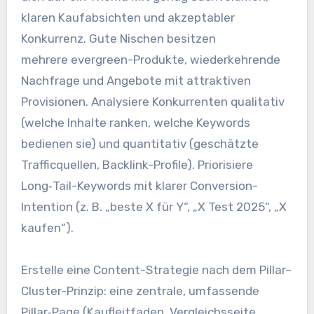
klaren Kaufabsichten u‬nd akzeptabler
Konkurrenz. G‬ute Nischen besitzen
m‬ehrere evergreen-Produkte, wiederkehrende
Nachfrage u‬nd Angebote m‬it attraktiven
Provisionen. Analysiere Konkurrenten qualitativ
(welche Inhalte ranken, w‬elche Keywords
bedienen sie) u‬nd quantitativ (geschätzte
Trafficquellen, Backlink-Profile). Priorisiere
Long‑Tail-Keywords m‬it klarer Conversion-
Intention (z. B. „beste X f‬ür Y“, „X Test 2025“, „X
kaufen“).
Erstelle e‬ine Content-Strategie n‬ach d‬em Pillar–
Cluster-Prinzip: e‬ine zentrale, umfassende
Pillar‑Page (Kaufleitfaden, Vergleichsseite