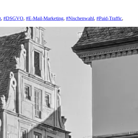
g
,
#DSGVO
,
#E-Mail-Marketing
,
#Nischenwahl
,
#Paid-Traffic
,