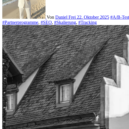
Von
Daniel Frei
22. Oktober 2025
#A/B-Test
#Partnerprogramme
,
#SEO
,
#Skalierung
,
#Tracking