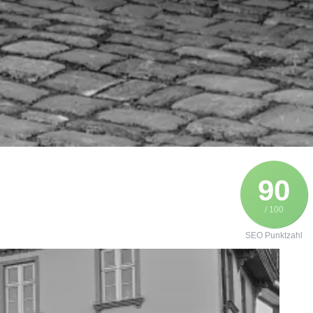
90
/ 100
SEO Punktzahl