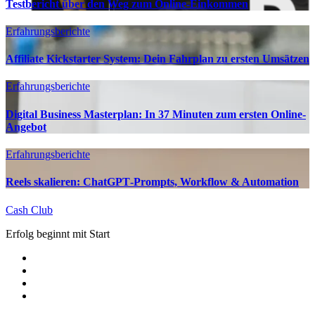
Testbericht über den Weg zum Online-Einkommen
Erfahrungsberichte
Affiliate Kickstarter System: Dein Fahrplan zu ersten Umsätzen
Erfahrungsberichte
Digital Business Masterplan: In 37 Minuten zum ersten Online-
Angebot
Erfahrungsberichte
Reels skalieren: ChatGPT‑Prompts, Workflow & Automation
Cash Club
Erfolg beginnt mit Start