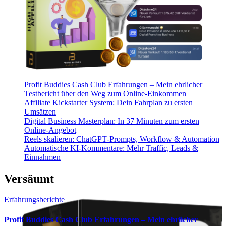
Profit Buddies Cash Club Erfahrungen – Mein ehrlicher
Testbericht über den Weg zum Online-Einkommen
Affiliate Kickstarter System: Dein Fahrplan zu ersten
Umsätzen
Digital Business Masterplan: In 37 Minuten zum ersten
Online-Angebot
Reels skalieren: ChatGPT‑Prompts, Workflow & Automation
Automatische KI‑Kommentare: Mehr Traffic, Leads &
Einnahmen
Versäumt
Erfahrungsberichte
Profit Buddies Cash Club Erfahrungen – Mein ehrlicher