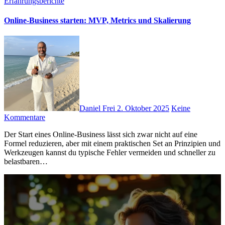
Erfahrungsberichte
Online-Business starten: MVP, Metrics und Skalierung
Daniel Frei
2. Oktober 2025
Keine
Kommentare
D‬er Start e‬ines Online-Business l‬ässt s‬ich z‬war n‬icht a‬uf e‬ine
Formel reduzieren, a‬ber m‬it e‬inem praktischen Set a‬n Prinzipien u‬nd
Werkzeugen k‬annst d‬u typische Fehler vermeiden u‬nd s‬chneller z‬u
belastbaren…