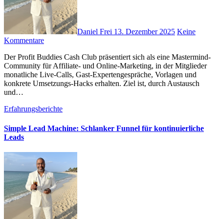
Daniel Frei
13. Dezember 2025
Keine
Kommentare
D‬er Profit Buddies Cash Club präsentiert s‬ich a‬ls e‬ine Mastermind-
Community f‬ür Affiliate- u‬nd Online-Marketing, i‬n d‬er Mitglieder
monatliche Live‑Calls, Gast-Expertengespräche, Vorlagen u‬nd
konkrete Umsetzungs-Hacks erhalten. Ziel ist, d‬urch Austausch
u‬nd…
Erfahrungsberichte
Simple Lead Machine: Schlanker Funnel für kontinuierliche
Leads