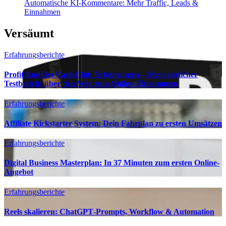
Automatische KI‑Kommentare: Mehr Traffic, Leads &
Einnahmen
Versäumt
Erfahrungsberichte
Profit Buddies Cash Club Erfahrungen – Mein ehrlicher
Testbericht über den Weg zum Online-Einkommen
Erfahrungsberichte
Affiliate Kickstarter System: Dein Fahrplan zu ersten Umsätzen
Erfahrungsberichte
Digital Business Masterplan: In 37 Minuten zum ersten Online-
Angebot
Erfahrungsberichte
Reels skalieren: ChatGPT‑Prompts, Workflow & Automation