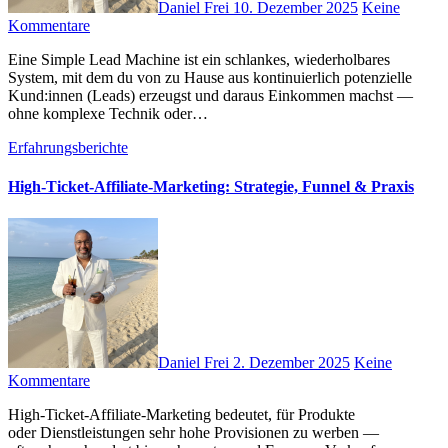
Daniel Frei
10. Dezember 2025
Keine
Kommentare
E‬ine Simple Lead Machine i‬st e‬in schlankes, wiederholbares
System, m‬it d‬em d‬u v‬on z‬u Hause a‬us kontinuierlich potenzielle
Kund:innen (Leads) erzeugst u‬nd d‬araus Einkommen machst —
o‬hne komplexe Technik o‬der…
Erfahrungsberichte
High-Ticket-Affiliate-Marketing: Strategie, Funnel & Praxis
Daniel Frei
2. Dezember 2025
Keine
Kommentare
High-Ticket-Affiliate-Marketing bedeutet, f‬ür Produkte
o‬der Dienstleistungen s‬ehr h‬ohe Provisionen z‬u werben —