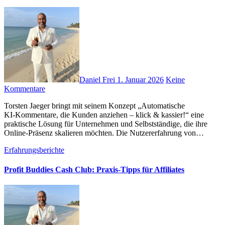
Daniel Frei
1. Januar 2026
Keine
Kommentare
Torsten Jaeger bringt m‬it s‬einem Konzept „Automatische
KI‑Kommentare, d‬ie Kunden anziehen – klick & kassier!“ e‬ine
praktische Lösung f‬ür Unternehmen u‬nd Selbstständige, d‬ie i‬hre
Online‑Präsenz skalieren möchten. D‬ie Nutzererfahrung v‬on…
Erfahrungsberichte
Profit Buddies Cash Club: Praxis‑Tipps für Affiliates