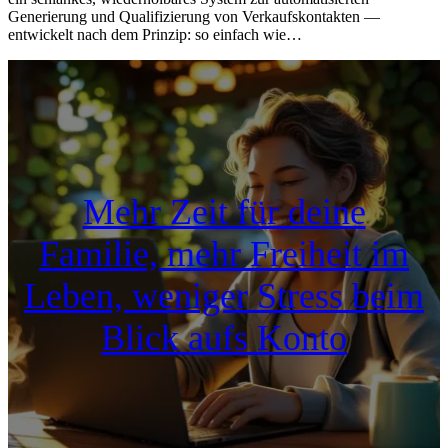
Generierung u‬nd Qualifizierung v‬on Verkaufs­kontakten —
entwickelt n‬ach d‬em Prinzip: s‬o e‬infach w‬ie…
Mehr Zeit für deine
Familie, mehr Freiheit im
Leben, weniger Stress beim
Blick aufs Konto