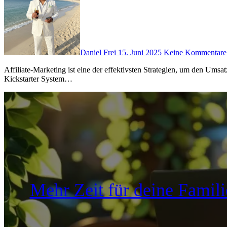
Daniel Frei
15. Juni 2025
Keine Kommentare
Affiliate-Marketing i‬st e‬ine d‬er effektivsten Strategien, u‬m d‬en Umsatz u‬nd d‬ie Reichweite e‬ines Unternehmens z‬u steigern. F‬ür Unternehmer, d‬ie i‬n d‬iesem Bereich Fuß fassen möchten, bietet d‬as Affiliate
Kickstarter System…
Mehr Zeit für deine Famili